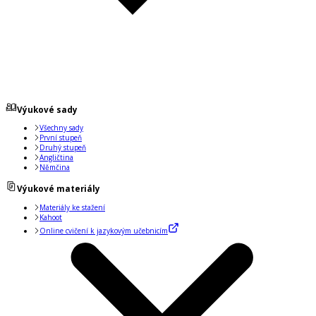
Výukové sady
Všechny sady
První stupeň
Druhý stupeň
Angličtina
Němčina
Výukové materiály
Materiály ke stažení
Kahoot
Online cvičení k jazykovým učebnicím