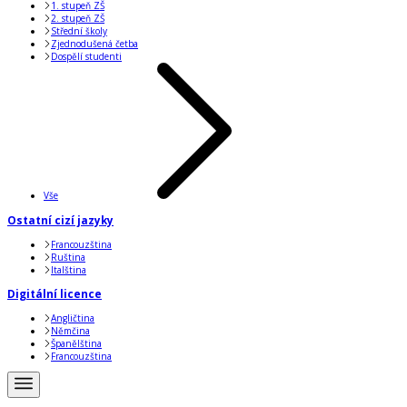
1. stupeň ZŠ
2. stupeň ZŠ
Střední školy
Zjednodušená četba
Dospělí studenti
Vše
Ostatní cizí jazyky
Francouzština
Ruština
Italština
Digitální licence
Angličtina
Němčina
Španělština
Francouzština