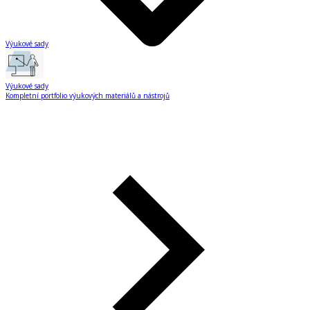
Výukové sady
Výukové sady
Kompletní portfolio výukových materiálů a nástrojů