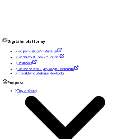
Digitální platformy
Pro první stupeň - MiniDigi
Pro druhý stupeň - mCourser
Flexibooks
Online cvičení k jazykovým učebnicím
Interaktivní učebnice Flexibooks
Podpora
Tipy a návody