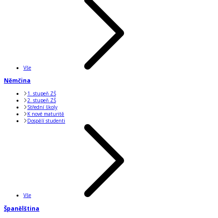
Vše
Němčina
1. stupeň ZŠ
2. stupeň ZŠ
Střední školy
K nové maturitě
Dospělí studenti
Vše
Španělština