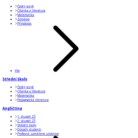
Český jazyk
Čítanka a literatura
Matematika
Zeměpis
Přírodopis
Vše
Střední školy
Český jazyk
Čítanka a literatura
Matematika
Pedagogická literatura
Angličtina
1. stupeň ZŠ
2. stupeň ZŠ
Střední školy
Dospělí studenti
Profesně zaměřené učebnice