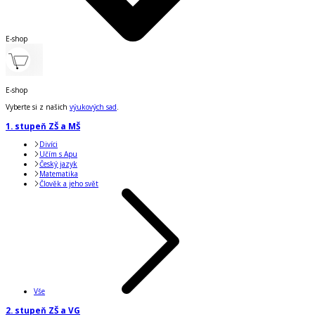
E-shop
E-shop
Vyberte si z našich
výukových sad
.
1. stupeň ZŠ a MŠ
Divíci
Učím s Apu
Český jazyk
Matematika
Člověk a jeho svět
Vše
2. stupeň ZŠ a VG