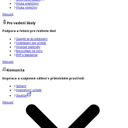
Výuka angličtiny
Výuka němčiny
Vstoupit
Pro vedení školy
Podpora a řešení pro ředitele škol
Zapojte se do pilotování
Vzdělávání pro učitele
Výukové materiály
Konzultace na míru
RVP a legislativa
Vstoupit
Komunita
Inspirace a vzájemné sdílení v přátelském prostředí
Setkání
Inspirativní učitelé
Soutěže
Vstoupit