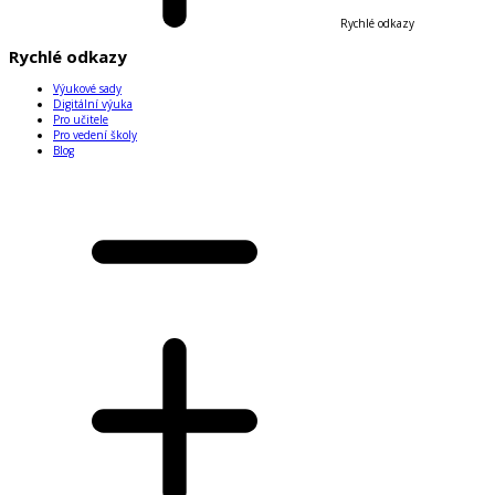
Rychlé odkazy
Rychlé odkazy
Výukové sady
Digitální výuka
Pro učitele
Pro vedení školy
Blog