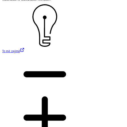
To mě zajímá