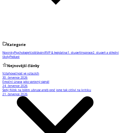
Kategorie
Novinky
Psychologie
Vzdělávání
RVP & legislativa
1. stupeň
Inspirace
2. stupeň a střední
školy
Podcast
Nejnovější články
Vztahovačnost ve vztazích
30. července 2026
Emoční únava jako varovný signál
24. července 2026
Šedý flíček na bílém ubruse aneb proč jsme tak citliví na kritiku
21. července 2026