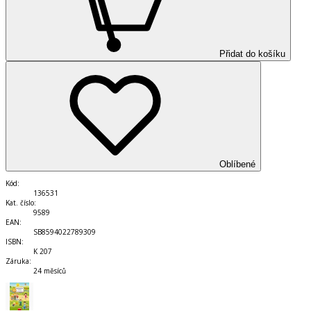
Přidat do košíku
Oblíbené
Kód
:
136531
Kat. číslo
:
9589
EAN
:
SB8594022789309
ISBN
:
K 207
Záruka
:
24 měsíců