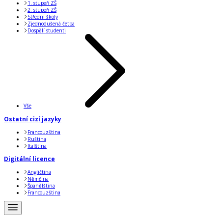
1. stupeň ZŠ
2. stupeň ZŠ
Střední školy
Zjednodušená četba
Dospělí studenti
Vše
Ostatní cizí jazyky
Francouzština
Ruština
Italština
Digitální licence
Angličtina
Němčina
Španělština
Francouzština