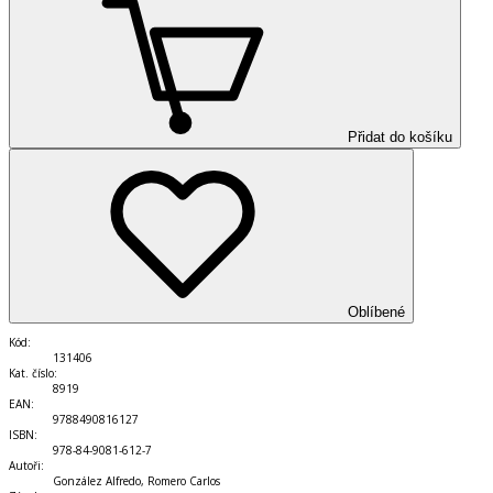
Přidat do košíku
Oblíbené
Kód
:
131406
Kat. číslo
:
8919
EAN
:
9788490816127
ISBN
:
978-84-9081-612-7
Autoři
:
González Alfredo, Romero Carlos