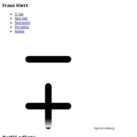
Fraus Klett
O nás
Naši lidé
Partnerství
Pro média
Kariéra
Rychlé odkazy
Rychlé odkazy