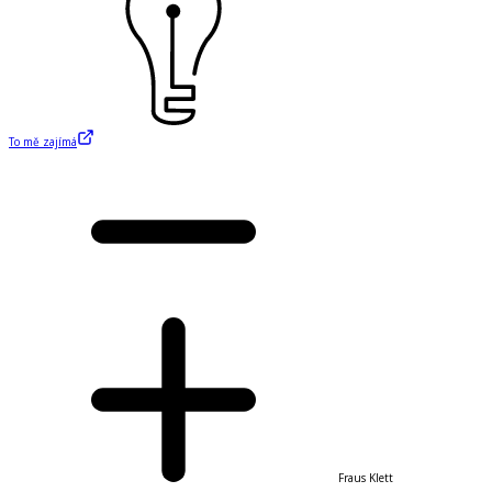
To mě zajímá
Fraus Klett