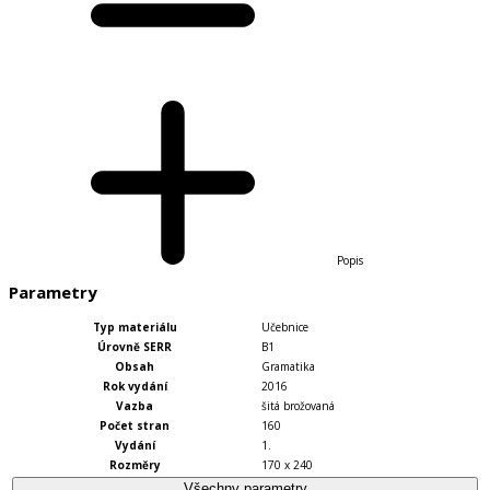
Popis
Parametry
Typ materiálu
Učebnice
Úrovně SERR
B1
Obsah
Gramatika
Rok vydání
2016
Vazba
šitá brožovaná
Počet stran
160
Vydání
1.
Rozměry
170 x 240
Všechny parametry