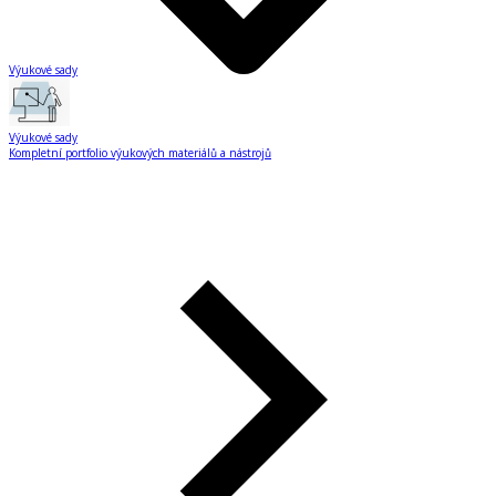
Výukové sady
Výukové sady
Kompletní portfolio výukových materiálů a nástrojů