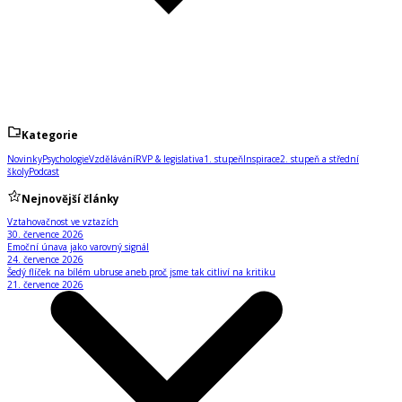
Kategorie
Novinky
Psychologie
Vzdělávání
RVP & legislativa
1. stupeň
Inspirace
2. stupeň a střední
školy
Podcast
Nejnovější články
Vztahovačnost ve vztazích
30. července 2026
Emoční únava jako varovný signál
24. července 2026
Šedý flíček na bílém ubruse aneb proč jsme tak citliví na kritiku
21. července 2026