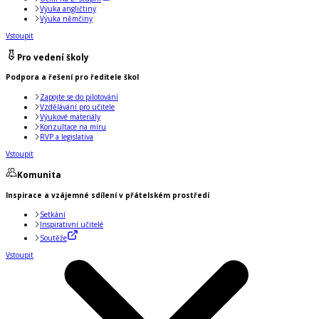
Výuka angličtiny
Výuka němčiny
Vstoupit
Pro vedení školy
Podpora a řešení pro ředitele škol
Zapojte se do pilotování
Vzdělávání pro učitele
Výukové materiály
Konzultace na míru
RVP a legislativa
Vstoupit
Komunita
Inspirace a vzájemné sdílení v přátelském prostředí
Setkání
Inspirativní učitelé
Soutěže
Vstoupit