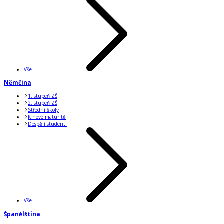
Vše
Němčina
1. stupeň ZŠ
2. stupeň ZŠ
Střední školy
K nové maturitě
Dospělí studenti
Vše
Španělština