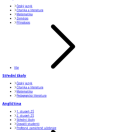
Český jazyk
Čítanka a literatura
Matematika
Zeměpis
Přírodopis
Vše
Střední školy
Český jazyk
Čítanka a literatura
Matematika
Pedagogická literatura
Angličtina
1. stupeň ZŠ
2. stupeň ZŠ
Střední školy
Dospělí studenti
Profesně zaměřené učebnice