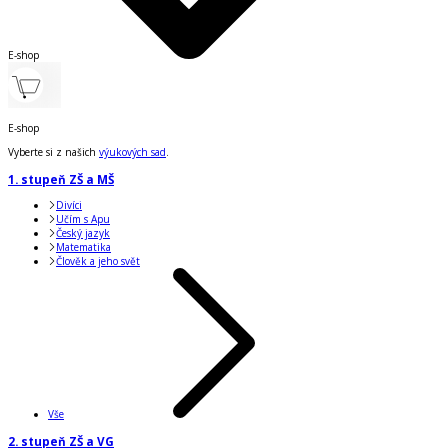
E-shop
E-shop
Vyberte si z našich
výukových sad
.
1. stupeň ZŠ a MŠ
Divíci
Učím s Apu
Český jazyk
Matematika
Člověk a jeho svět
Vše
2. stupeň ZŠ a VG