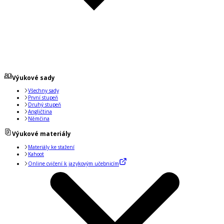
Výukové sady
Všechny sady
První stupeň
Druhý stupeň
Angličtina
Němčina
Výukové materiály
Materiály ke stažení
Kahoot
Online cvičení k jazykovým učebnicím