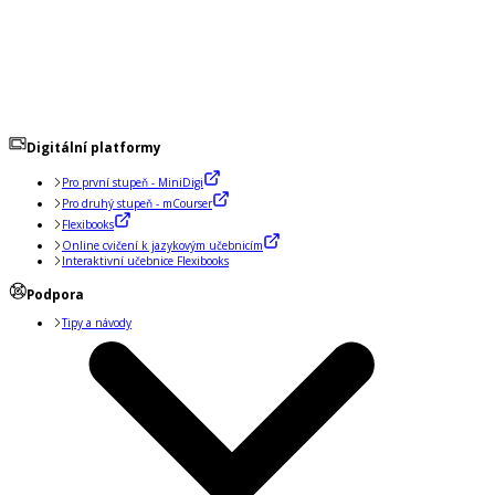
Digitální platformy
Pro první stupeň - MiniDigi
Pro druhý stupeň - mCourser
Flexibooks
Online cvičení k jazykovým učebnicím
Interaktivní učebnice Flexibooks
Podpora
Tipy a návody