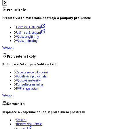
Pro učitele
Přehled všech materiálů, nástrojů a podpory pro učitele
Učím na 1. stupni
Učím na 2. stupni
Výuka angličtiny
Výuka němčiny
Vstoupit
Pro vedení školy
Podpora a řešení pro ředitele škol
Zapojte se do pilotování
Vzdělávání pro učitele
Výukové materiály
Konzultace na míru
RVP a legislativa
Vstoupit
Komunita
Inspirace a vzájemné sdílení v přátelském prostředí
Setkání
Inspirativní učitelé