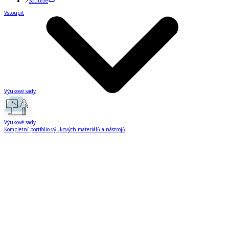
Soutěže
Vstoupit
Výukové sady
Výukové sady
Kompletní portfolio výukových materiálů a nástrojů