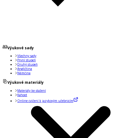
Výukové sady
Všechny sady
První stupeň
Druhý stupeň
Angličtina
Němčina
Výukové materiály
Materiály ke stažení
Kahoot
Online cvičení k jazykovým učebnicím