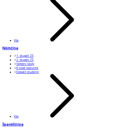
Vše
Němčina
1. stupeň ZŠ
2. stupeň ZŠ
Střední školy
K nové maturitě
Dospělí studenti
Vše
Španělština