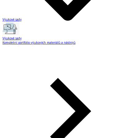
Výukové sady
Výukové sady
Kompletní portfolio výukových materiálů a nástrojů