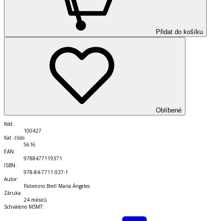
Přidat do košíku
Oblíbené
Kód
:
100427
Kat. číslo
:
5616
EAN
:
9788477119371
ISBN
:
978-84-7711-937-1
Autor
:
Palomino Brell María Ángeles
Záruka
:
24 měsíců
Schváleno MŠMT
: