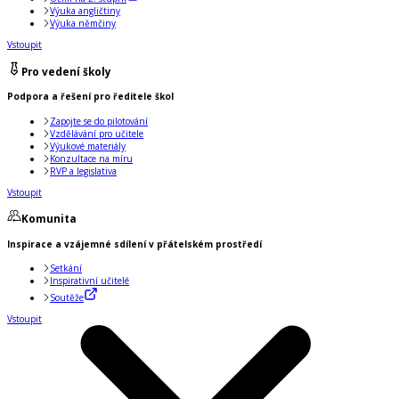
Výuka angličtiny
Výuka němčiny
Vstoupit
Pro vedení školy
Podpora a řešení pro ředitele škol
Zapojte se do pilotování
Vzdělávání pro učitele
Výukové materiály
Konzultace na míru
RVP a legislativa
Vstoupit
Komunita
Inspirace a vzájemné sdílení v přátelském prostředí
Setkání
Inspirativní učitelé
Soutěže
Vstoupit