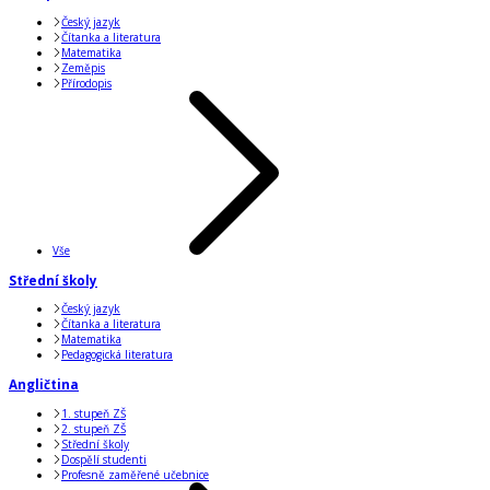
Český jazyk
Čítanka a literatura
Matematika
Zeměpis
Přírodopis
Vše
Střední školy
Český jazyk
Čítanka a literatura
Matematika
Pedagogická literatura
Angličtina
1. stupeň ZŠ
2. stupeň ZŠ
Střední školy
Dospělí studenti
Profesně zaměřené učebnice