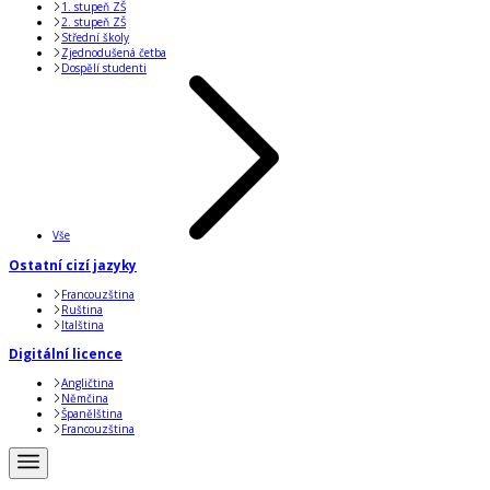
1. stupeň ZŠ
2. stupeň ZŠ
Střední školy
Zjednodušená četba
Dospělí studenti
Vše
Ostatní cizí jazyky
Francouzština
Ruština
Italština
Digitální licence
Angličtina
Němčina
Španělština
Francouzština