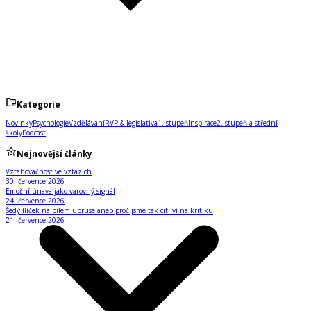
Kategorie
Novinky
Psychologie
Vzdělávání
RVP & legislativa
1. stupeň
Inspirace
2. stupeň a střední
školy
Podcast
Nejnovější články
Vztahovačnost ve vztazích
30. července 2026
Emoční únava jako varovný signál
24. července 2026
Šedý flíček na bílém ubruse aneb proč jsme tak citliví na kritiku
21. července 2026