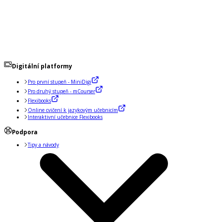
Digitální platformy
Pro první stupeň - MiniDigi
Pro druhý stupeň - mCourser
Flexibooks
Online cvičení k jazykovým učebnicím
Interaktivní učebnice Flexibooks
Podpora
Tipy a návody