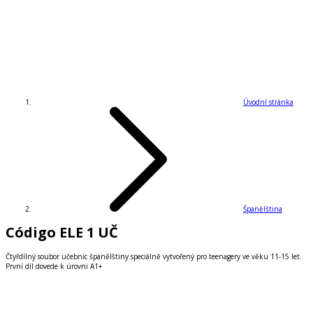
Úvodní stránka
Španělština
Código ELE 1 UČ
Čtyřdílný soubor učebnic španělštiny speciálně vytvořený pro teenagery ve věku 11-15 let.
První díl dovede k úrovni A1+