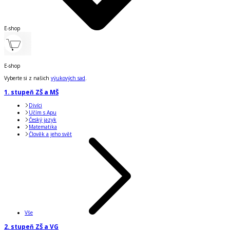
E-shop
E-shop
Vyberte si z našich
výukových sad
.
1. stupeň ZŠ a MŠ
Divíci
Učím s Apu
Český jazyk
Matematika
Člověk a jeho svět
Vše
2. stupeň ZŠ a VG