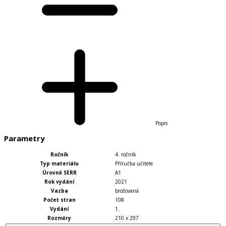
Popis
Parametry
Ročník
4. ročník
Typ materiálu
Příručka učitele
Úrovně SERR
A1
Rok vydání
2021
Vazba
brožovaná
Počet stran
108
Vydání
1.
Rozměry
210 x 297