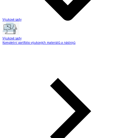
Výukové sady
Výukové sady
Kompletní portfolio výukových materiálů a nástrojů