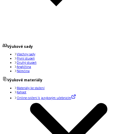
Výukové sady
Všechny sady
První stupeň
Druhý stupeň
Angličtina
Němčina
Výukové materiály
Materiály ke stažení
Kahoot
Online cvičení k jazykovým učebnicím