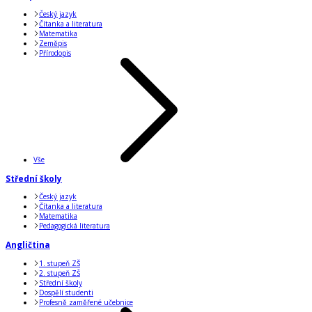
Český jazyk
Čítanka a literatura
Matematika
Zeměpis
Přírodopis
Vše
Střední školy
Český jazyk
Čítanka a literatura
Matematika
Pedagogická literatura
Angličtina
1. stupeň ZŠ
2. stupeň ZŠ
Střední školy
Dospělí studenti
Profesně zaměřené učebnice