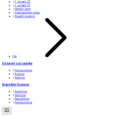
1. stupeň ZŠ
2. stupeň ZŠ
Střední školy
Zjednodušená četba
Dospělí studenti
Vše
Ostatní cizí jazyky
Francouzština
Ruština
Italština
Digitální licence
Angličtina
Němčina
Španělština
Francouzština