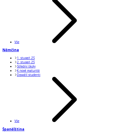
Vše
Němčina
1. stupeň ZŠ
2. stupeň ZŠ
Střední školy
K nové maturitě
Dospělí studenti
Vše
Španělština