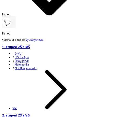
E-shop
E-shop
Vyberte si z našich
výukových sad
.
1. stupeň ZŠ a MŠ
Divíci
Učím s Apu
Český jazyk
Matematika
Člověk a jeho svět
Vše
2. stupeň ZŠ a VG