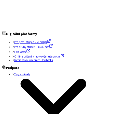
Digitální platformy
Pro první stupeň - MiniDigi
Pro druhý stupeň - mCourser
Flexibooks
Online cvičení k jazykovým učebnicím
Interaktivní učebnice Flexibooks
Podpora
Tipy a návody