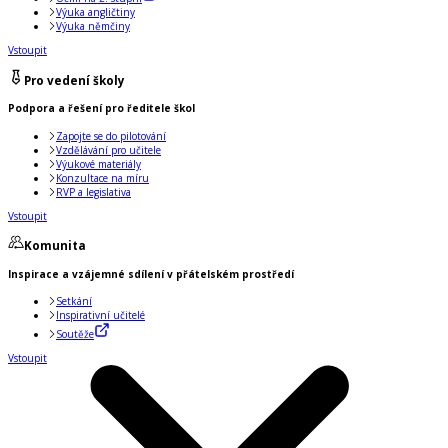
Výuka angličtiny
Výuka němčiny
Vstoupit
Pro vedení školy
Podpora a řešení pro ředitele škol
Zapojte se do pilotování
Vzdělávání pro učitele
Výukové materiály
Konzultace na míru
RVP a legislativa
Vstoupit
Komunita
Inspirace a vzájemné sdílení v přátelském prostředí
Setkání
Inspirativní učitelé
Soutěže
Vstoupit