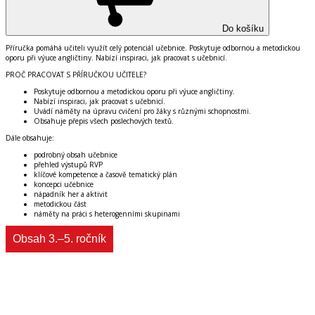
Do košíku
Příručka pomáhá učiteli využít celý potenciál učebnice. Poskytuje odbornou a metodickou
oporu při výuce angličtiny. Nabízí inspiraci, jak pracovat s učebnicí.
PROČ PRACOVAT S PŘÍRUČKOU UČITELE?
Poskytuje odbornou a metodickou oporu při výuce angličtiny.
Nabízí inspiraci, jak pracovat s učebnicí.
Uvádí náměty na úpravu cvičení pro žáky s různými schopnostmi.
Obsahuje přepis všech poslechových textů.
Dále obsahuje:
podrobný obsah učebnice
přehled výstupů RVP
klíčové kompetence a časově tematický plán
koncepci učebnice
nápadník her a aktivit
metodickou část
náměty na práci s heterogenními skupinami
Obsah 3.–5. ročník