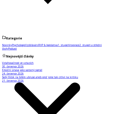
Kategorie
Novinky
Psychologie
Vzdělávání
RVP & legislativa
1. stupeň
Inspirace
2. stupeň a střední
školy
Podcast
Nejnovější články
Vztahovačnost ve vztazích
30. července 2026
Emoční únava jako varovný signál
24. července 2026
Šedý flíček na bílém ubruse aneb proč jsme tak citliví na kritiku
21. července 2026