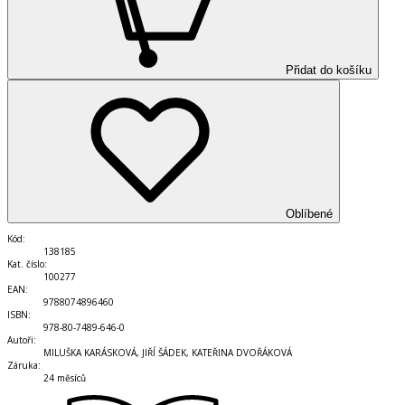
Přidat do košíku
Oblíbené
Kód
:
138185
Kat. číslo
:
100277
EAN
:
9788074896460
ISBN
:
978-80-7489-646-0
Autoři
:
MILUŠKA KARÁSKOVÁ, JIŘÍ ŠÁDEK, KATEŘINA DVOŘÁKOVÁ
Záruka
:
24 měsíců