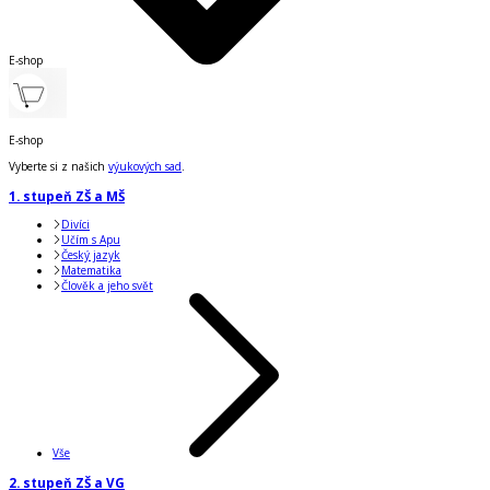
E-shop
E-shop
Vyberte si z našich
výukových sad
.
1. stupeň ZŠ a MŠ
Divíci
Učím s Apu
Český jazyk
Matematika
Člověk a jeho svět
Vše
2. stupeň ZŠ a VG