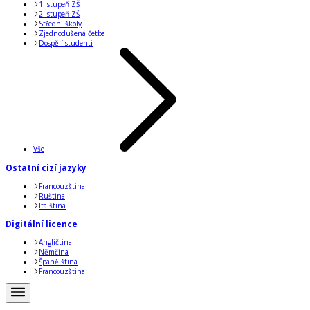
1. stupeň ZŠ
2. stupeň ZŠ
Střední školy
Zjednodušená četba
Dospělí studenti
Vše
Ostatní cizí jazyky
Francouzština
Ruština
Italština
Digitální licence
Angličtina
Němčina
Španělština
Francouzština