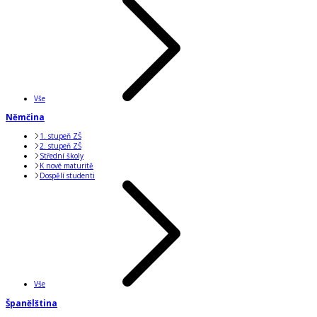
Vše
Němčina
1. stupeň ZŠ
2. stupeň ZŠ
Střední školy
K nové maturitě
Dospělí studenti
Vše
Španělština