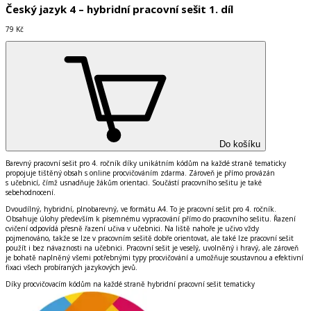
Český jazyk 4 – hybridní pracovní sešit 1. díl
79 Kč
Do košíku
Barevný pracovní sešit pro 4. ročník díky unikátním kódům na každé straně tematicky
propojuje tištěný obsah s online procvičováním zdarma. Zároveň je přímo provázán
s učebnicí, čímž usnadňuje žákům orientaci. Součástí pracovního sešitu je také
sebehodnocení.
Dvoudílný, hybridní, plnobarevný, ve formátu A4
. To je pracovní sešit pro 4. ročník.
Obsahuje úlohy především k písemnému vypracování přímo do pracovního sešitu. Řazení
cvičení odpovídá přesně řazení učiva v učebnici. Na liště nahoře je učivo vždy
pojmenováno, takže se lze v pracovním sešitě dobře orientovat, ale také lze pracovní sešit
použít i bez návaznosti na učebnici. Pracovní sešit je veselý, uvolněný i hravý, ale zároveň
je bohatě naplněný všemi potřebnými typy procvičování a umožňuje soustavnou a efektivní
fixaci všech probíraných jazykových jevů.
Díky procvičovacím kódům na každé straně
hybridní pracovní sešit
tematicky