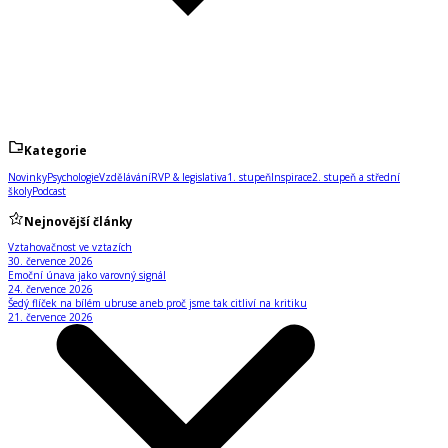
Kategorie
Novinky
Psychologie
Vzdělávání
RVP & legislativa
1. stupeň
Inspirace
2. stupeň a střední
školy
Podcast
Nejnovější články
Vztahovačnost ve vztazích
30. července 2026
Emoční únava jako varovný signál
24. července 2026
Šedý flíček na bílém ubruse aneb proč jsme tak citliví na kritiku
21. července 2026