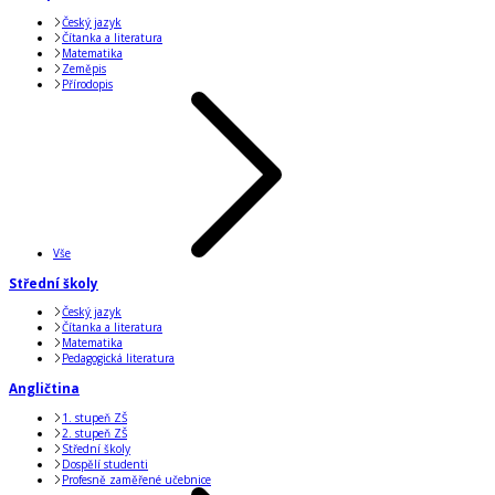
Český jazyk
Čítanka a literatura
Matematika
Zeměpis
Přírodopis
Vše
Střední školy
Český jazyk
Čítanka a literatura
Matematika
Pedagogická literatura
Angličtina
1. stupeň ZŠ
2. stupeň ZŠ
Střední školy
Dospělí studenti
Profesně zaměřené učebnice