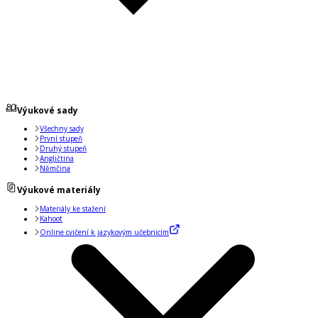
Výukové sady
Všechny sady
První stupeň
Druhý stupeň
Angličtina
Němčina
Výukové materiály
Materiály ke stažení
Kahoot
Online cvičení k jazykovým učebnicím