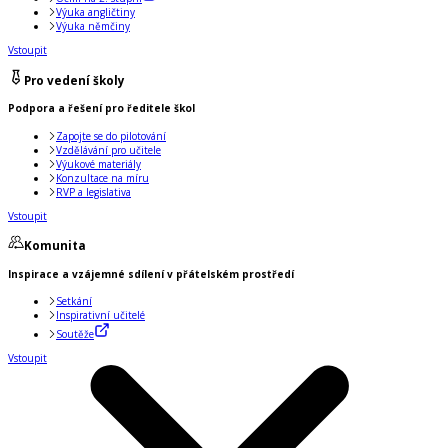
Výuka angličtiny
Výuka němčiny
Vstoupit
Pro vedení školy
Podpora a řešení pro ředitele škol
Zapojte se do pilotování
Vzdělávání pro učitele
Výukové materiály
Konzultace na míru
RVP a legislativa
Vstoupit
Komunita
Inspirace a vzájemné sdílení v přátelském prostředí
Setkání
Inspirativní učitelé
Soutěže
Vstoupit