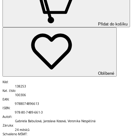
Přidat do košíku
Oblíbené
Kód
:
138253
Kat. číslo
:
100306
EAN
:
9788074896613
ISBN
:
978-80-7489-661-3
Autoři
:
Gabriela Babušová, Jaroslava Kosová, Veronika Nespěšná
Záruka
:
24 měsíců
Schváleno MŠMT
: