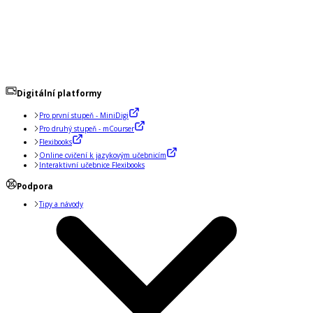
Digitální platformy
Pro první stupeň - MiniDigi
Pro druhý stupeň - mCourser
Flexibooks
Online cvičení k jazykovým učebnicím
Interaktivní učebnice Flexibooks
Podpora
Tipy a návody