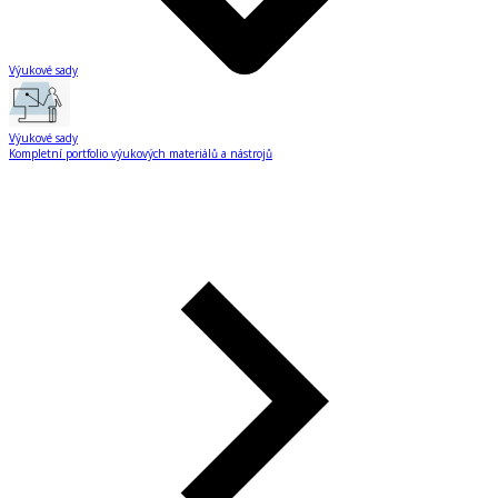
Výukové sady
Výukové sady
Kompletní portfolio výukových materiálů a nástrojů