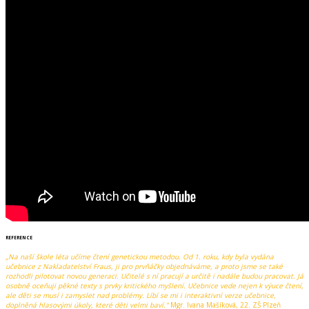
REFERENCE
„Na naší škole léta učíme čtení genetickou metodou. Od 1. roku, kdy byla vydána
učebnice z Nakladatelství Fraus, ji pro prvňáčky objednáváme, a proto jsme se také
rozhodli pilotovat novou generaci. Učitelé s ní pracují a určitě i nadále budou pracovat. Já
osobně oceňuji pěkné texty s prvky kritického myšlení. Učebnice vede nejen k výuce čtení,
ale děti se musí i zamyslet nad problémy. Líbí se mi i interaktivní verze učebnice,
doplněná hlasovými úkoly, které děti velmi baví."
Mgr. Ivana Mašíková, 22. ZŠ Plzeň