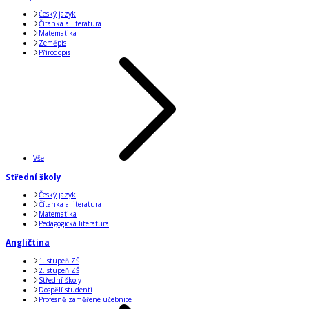
Český jazyk
Čítanka a literatura
Matematika
Zeměpis
Přírodopis
Vše
Střední školy
Český jazyk
Čítanka a literatura
Matematika
Pedagogická literatura
Angličtina
1. stupeň ZŠ
2. stupeň ZŠ
Střední školy
Dospělí studenti
Profesně zaměřené učebnice