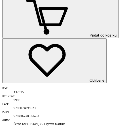
Přidat do košíku
Oblíbené
Kód
:
137035
Kat. číslo
:
9900
EAN
:
9788074895623
ISBN
:
978-80-7489-562-3
Autoři
:
Černá Karla, Havel Jiří, Grycová Martina