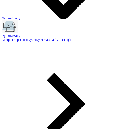
Výukové sady
Výukové sady
Kompletní portfolio výukových materiálů a nástrojů