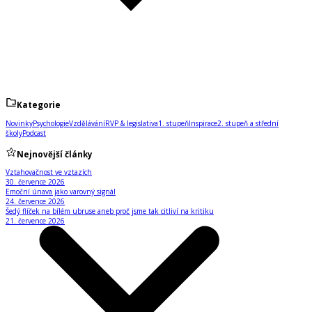
Kategorie
Novinky
Psychologie
Vzdělávání
RVP & legislativa
1. stupeň
Inspirace
2. stupeň a střední
školy
Podcast
Nejnovější články
Vztahovačnost ve vztazích
30. července 2026
Emoční únava jako varovný signál
24. července 2026
Šedý flíček na bílém ubruse aneb proč jsme tak citliví na kritiku
21. července 2026