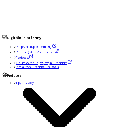
Digitální platformy
Pro první stupeň - MiniDigi
Pro druhý stupeň - mCourser
Flexibooks
Online cvičení k jazykovým učebnicím
Interaktivní učebnice Flexibooks
Podpora
Tipy a návody