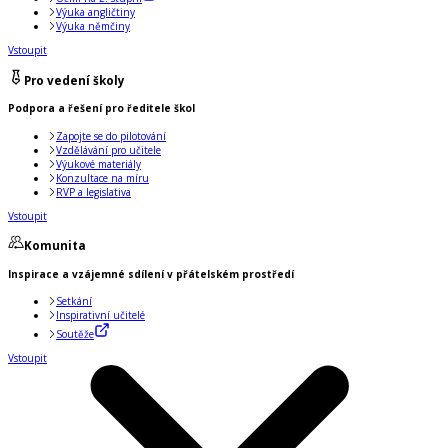
Výuka angličtiny
Výuka němčiny
Vstoupit
Pro vedení školy
Podpora a řešení pro ředitele škol
Zapojte se do pilotování
Vzdělávání pro učitele
Výukové materiály
Konzultace na míru
RVP a legislativa
Vstoupit
Komunita
Inspirace a vzájemné sdílení v přátelském prostředí
Setkání
Inspirativní učitelé
Soutěže
Vstoupit