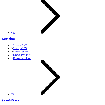
Vše
Němčina
1. stupeň ZŠ
2. stupeň ZŠ
Střední školy
K nové maturitě
Dospělí studenti
Vše
Španělština