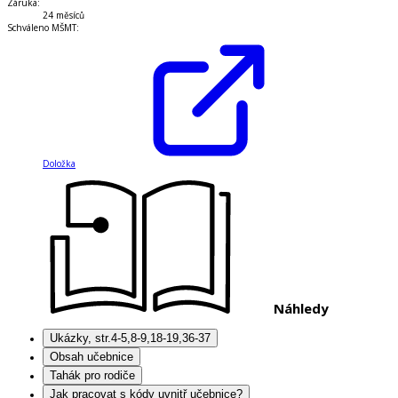
Záruka
:
24 měsíců
Schváleno MŠMT
:
Doložka
Náhledy
Ukázky, str.4-5,8-9,18-19,36-37
Obsah učebnice
Tahák pro rodiče
Jak pracovat s kódy uvnitř učebnice?