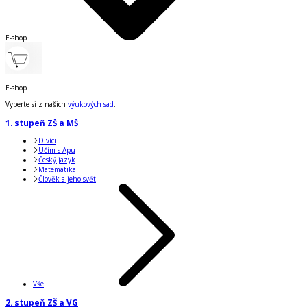
E-shop
E-shop
Vyberte si z našich
výukových sad
.
1. stupeň ZŠ a MŠ
Divíci
Učím s Apu
Český jazyk
Matematika
Člověk a jeho svět
Vše
2. stupeň ZŠ a VG