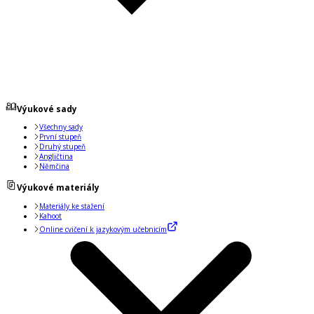
Výukové sady
Všechny sady
První stupeň
Druhý stupeň
Angličtina
Němčina
Výukové materiály
Materiály ke stažení
Kahoot
Online cvičení k jazykovým učebnicím