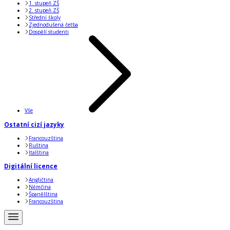
1. stupeň ZŠ
2. stupeň ZŠ
Střední školy
Zjednodušená četba
Dospělí studenti
Vše
Ostatní cizí jazyky
Francouzština
Ruština
Italština
Digitální licence
Angličtina
Němčina
Španělština
Francouzština