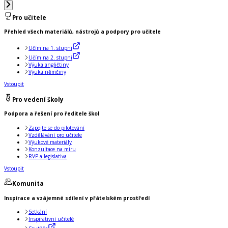
Pro učitele
Přehled všech materiálů, nástrojů a podpory pro učitele
Učím na 1. stupni
Učím na 2. stupni
Výuka angličtiny
Výuka němčiny
Vstoupit
Pro vedení školy
Podpora a řešení pro ředitele škol
Zapojte se do pilotování
Vzdělávání pro učitele
Výukové materiály
Konzultace na míru
RVP a legislativa
Vstoupit
Komunita
Inspirace a vzájemné sdílení v přátelském prostředí
Setkání
Inspirativní učitelé