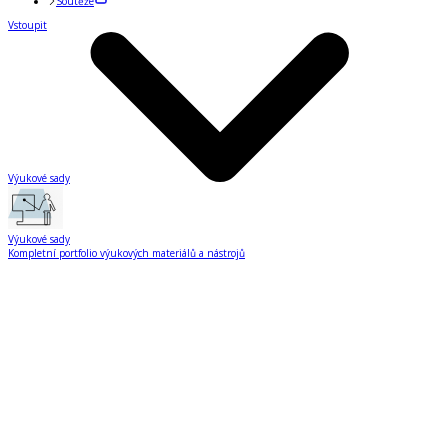
Soutěže
Vstoupit
Výukové sady
Výukové sady
Kompletní portfolio výukových materiálů a nástrojů