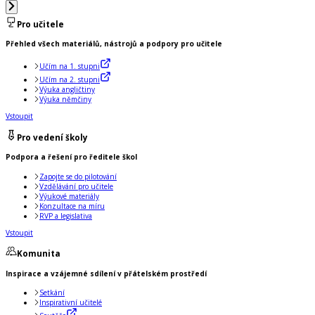
Pro učitele
Přehled všech materiálů, nástrojů a podpory pro učitele
Učím na 1. stupni
Učím na 2. stupni
Výuka angličtiny
Výuka němčiny
Vstoupit
Pro vedení školy
Podpora a řešení pro ředitele škol
Zapojte se do pilotování
Vzdělávání pro učitele
Výukové materiály
Konzultace na míru
RVP a legislativa
Vstoupit
Komunita
Inspirace a vzájemné sdílení v přátelském prostředí
Setkání
Inspirativní učitelé