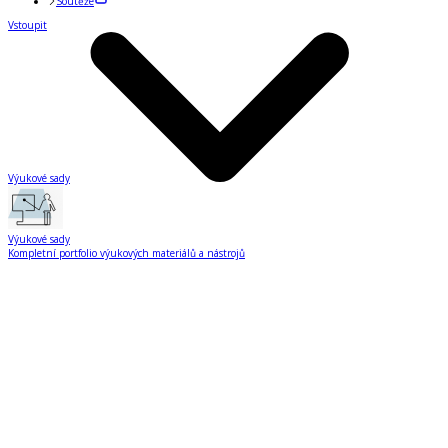
Soutěže
Vstoupit
Výukové sady
Výukové sady
Kompletní portfolio výukových materiálů a nástrojů