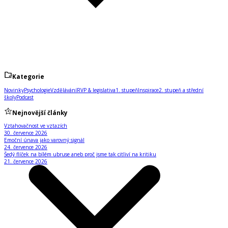
Kategorie
Novinky
Psychologie
Vzdělávání
RVP & legislativa
1. stupeň
Inspirace
2. stupeň a střední
školy
Podcast
Nejnovější články
Vztahovačnost ve vztazích
30. července 2026
Emoční únava jako varovný signál
24. července 2026
Šedý flíček na bílém ubruse aneb proč jsme tak citliví na kritiku
21. července 2026