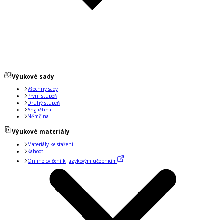
Výukové sady
Všechny sady
První stupeň
Druhý stupeň
Angličtina
Němčina
Výukové materiály
Materiály ke stažení
Kahoot
Online cvičení k jazykovým učebnicím