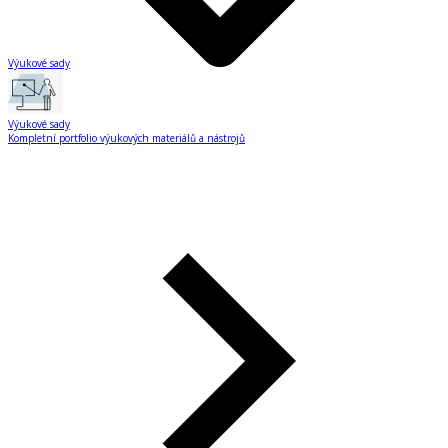
Výukové sady
Výukové sady
Kompletní portfolio výukových materiálů a nástrojů