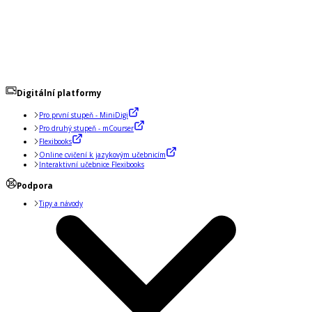
Digitální platformy
Pro první stupeň - MiniDigi
Pro druhý stupeň - mCourser
Flexibooks
Online cvičení k jazykovým učebnicím
Interaktivní učebnice Flexibooks
Podpora
Tipy a návody