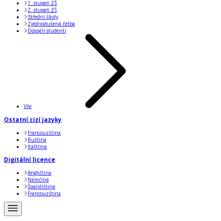
1. stupeň ZŠ
2. stupeň ZŠ
Střední školy
Zjednodušená četba
Dospělí studenti
Vše
Ostatní cizí jazyky
Francouzština
Ruština
Italština
Digitální licence
Angličtina
Němčina
Španělština
Francouzština