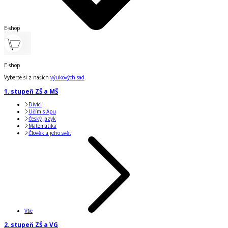
E-shop
E-shop
Vyberte si z našich
výukových sad
.
1. stupeň ZŠ a MŠ
Divíci
Učím s Apu
Český jazyk
Matematika
Člověk a jeho svět
Vše
2. stupeň ZŠ a VG