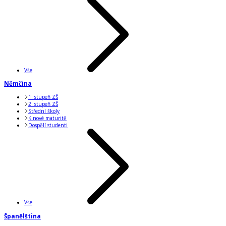
Vše
Němčina
1. stupeň ZŠ
2. stupeň ZŠ
Střední školy
K nové maturitě
Dospělí studenti
Vše
Španělština