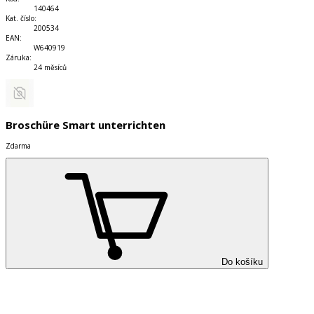
140464
Kat. číslo
:
200534
EAN
:
W640919
Záruka
:
24 měsíců
Broschüre Smart unterrichten
Zdarma
Do košíku