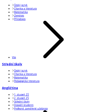
Český jazyk
Čítanka a literatura
Matematika
Zeměpis
Přírodopis
Vše
Střední školy
Český jazyk
Čítanka a literatura
Matematika
Pedagogická literatura
Angličtina
1. stupeň ZŠ
2. stupeň ZŠ
Střední školy
Dospělí studenti
Profesně zaměřené učebnice