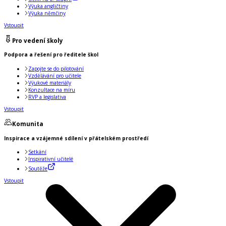
Výuka angličtiny
Výuka němčiny
Vstoupit
Pro vedení školy
Podpora a řešení pro ředitele škol
Zapojte se do pilotování
Vzdělávání pro učitele
Výukové materiály
Konzultace na míru
RVP a legislativa
Vstoupit
Komunita
Inspirace a vzájemné sdílení v přátelském prostředí
Setkání
Inspirativní učitelé
Soutěže
Vstoupit