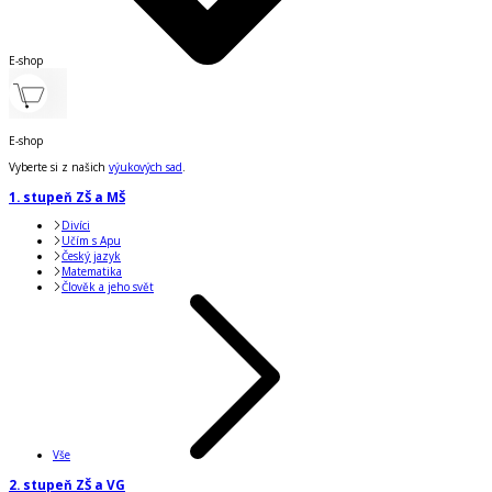
E-shop
E-shop
Vyberte si z našich
výukových sad
.
1. stupeň ZŠ a MŠ
Divíci
Učím s Apu
Český jazyk
Matematika
Člověk a jeho svět
Vše
2. stupeň ZŠ a VG