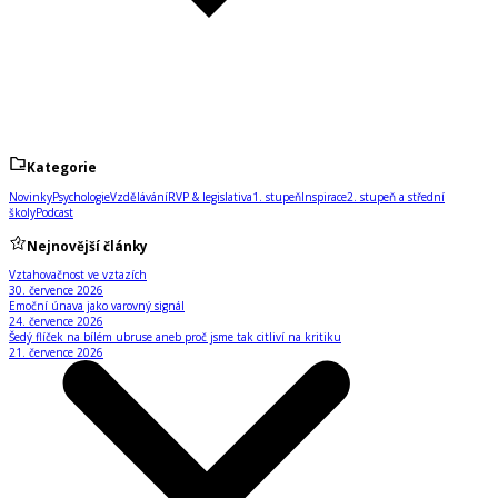
Kategorie
Novinky
Psychologie
Vzdělávání
RVP & legislativa
1. stupeň
Inspirace
2. stupeň a střední
školy
Podcast
Nejnovější články
Vztahovačnost ve vztazích
30. července 2026
Emoční únava jako varovný signál
24. července 2026
Šedý flíček na bílém ubruse aneb proč jsme tak citliví na kritiku
21. července 2026