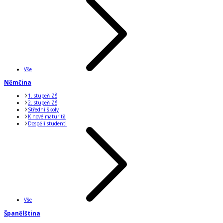
Vše
Němčina
1. stupeň ZŠ
2. stupeň ZŠ
Střední školy
K nové maturitě
Dospělí studenti
Vše
Španělština