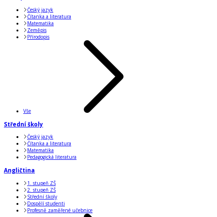
Český jazyk
Čítanka a literatura
Matematika
Zeměpis
Přírodopis
Vše
Střední školy
Český jazyk
Čítanka a literatura
Matematika
Pedagogická literatura
Angličtina
1. stupeň ZŠ
2. stupeň ZŠ
Střední školy
Dospělí studenti
Profesně zaměřené učebnice