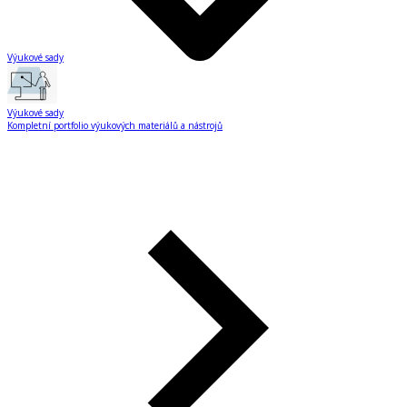
Výukové sady
Výukové sady
Kompletní portfolio výukových materiálů a nástrojů