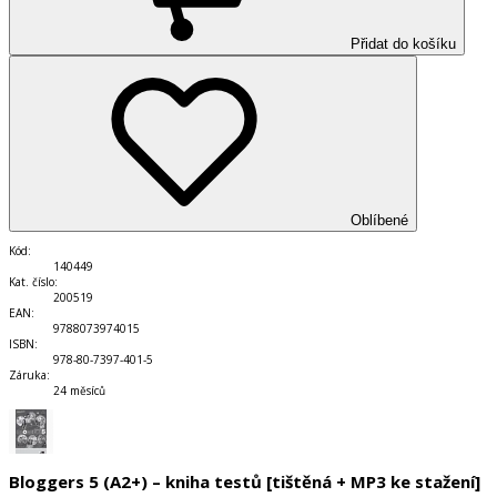
Přidat do košíku
Oblíbené
Kód
:
140449
Kat. číslo
:
200519
EAN
:
9788073974015
ISBN
:
978-80-7397-401-5
Záruka
:
24 měsíců
Bloggers 5 (A2+) – kniha testů [tištěná + MP3 ke stažení]