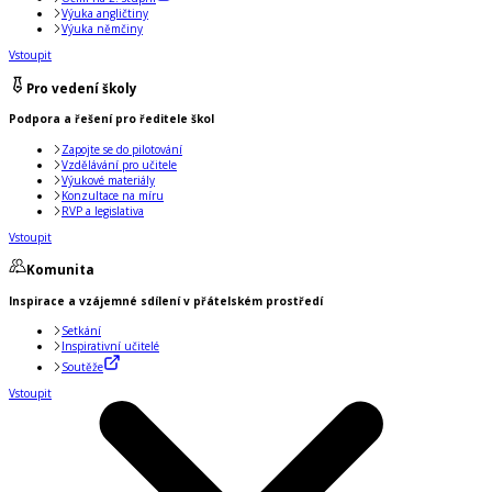
Výuka angličtiny
Výuka němčiny
Vstoupit
Pro vedení školy
Podpora a řešení pro ředitele škol
Zapojte se do pilotování
Vzdělávání pro učitele
Výukové materiály
Konzultace na míru
RVP a legislativa
Vstoupit
Komunita
Inspirace a vzájemné sdílení v přátelském prostředí
Setkání
Inspirativní učitelé
Soutěže
Vstoupit