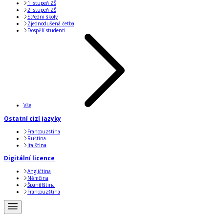
1. stupeň ZŠ
2. stupeň ZŠ
Střední školy
Zjednodušená četba
Dospělí studenti
Vše
Ostatní cizí jazyky
Francouzština
Ruština
Italština
Digitální licence
Angličtina
Němčina
Španělština
Francouzština