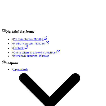
Digitální platformy
Pro první stupeň - MiniDigi
Pro druhý stupeň - mCourser
Flexibooks
Online cvičení k jazykovým učebnicím
Interaktivní učebnice Flexibooks
Podpora
Tipy a návody