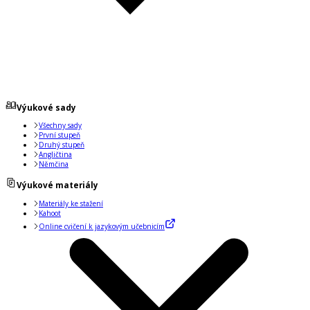
Výukové sady
Všechny sady
První stupeň
Druhý stupeň
Angličtina
Němčina
Výukové materiály
Materiály ke stažení
Kahoot
Online cvičení k jazykovým učebnicím