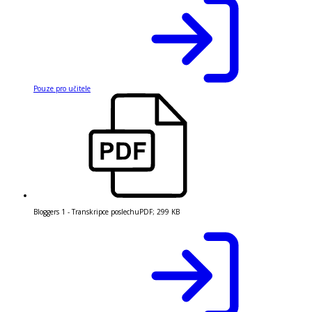
Pouze pro učitele
Bloggers 1 - Transkripce poslechu
PDF
;
299 KB