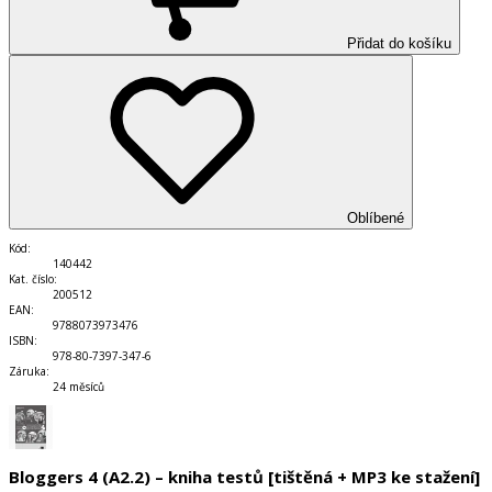
Přidat do košíku
Oblíbené
Kód
:
140442
Kat. číslo
:
200512
EAN
:
9788073973476
ISBN
:
978-80-7397-347-6
Záruka
:
24 měsíců
Bloggers 4 (A2.2) – kniha testů [tištěná + MP3 ke stažení]