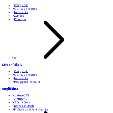
Český jazyk
Čítanka a literatura
Matematika
Zeměpis
Přírodopis
Vše
Střední školy
Český jazyk
Čítanka a literatura
Matematika
Pedagogická literatura
Angličtina
1. stupeň ZŠ
2. stupeň ZŠ
Střední školy
Dospělí studenti
Profesně zaměřené učebnice