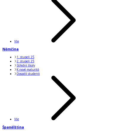
Vše
Němčina
1. stupeň ZŠ
2. stupeň ZŠ
Střední školy
K nové maturitě
Dospělí studenti
Vše
Španělština