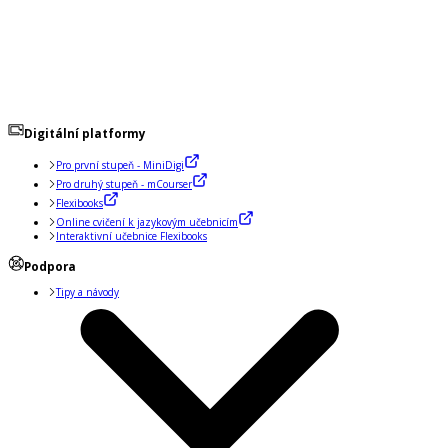
Digitální platformy
Pro první stupeň - MiniDigi
Pro druhý stupeň - mCourser
Flexibooks
Online cvičení k jazykovým učebnicím
Interaktivní učebnice Flexibooks
Podpora
Tipy a návody