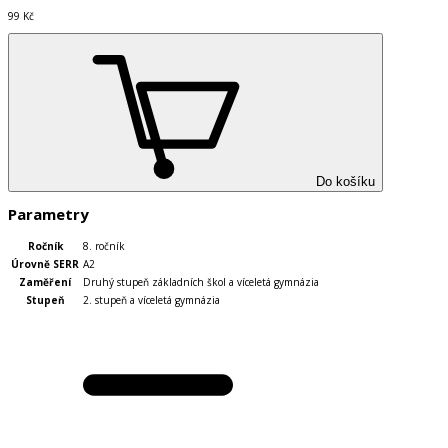
99 Kč
Do košíku
Parametry
Ročník
8. ročník
Úrovně SERR
A2
Zaměření
Druhý stupeň základních škol a víceletá gymnázia
Stupeň
2. stupeň a víceletá gymnázia