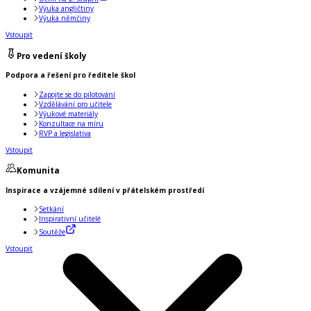
Výuka angličtiny
Výuka němčiny
Vstoupit
Pro vedení školy
Podpora a řešení pro ředitele škol
Zapojte se do pilotování
Vzdělávání pro učitele
Výukové materiály
Konzultace na míru
RVP a legislativa
Vstoupit
Komunita
Inspirace a vzájemné sdílení v přátelském prostředí
Setkání
Inspirativní učitelé
Soutěže
Vstoupit