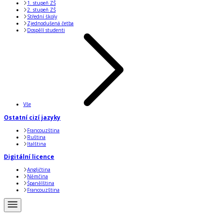
1. stupeň ZŠ
2. stupeň ZŠ
Střední školy
Zjednodušená četba
Dospělí studenti
Vše
Ostatní cizí jazyky
Francouzština
Ruština
Italština
Digitální licence
Angličtina
Němčina
Španělština
Francouzština