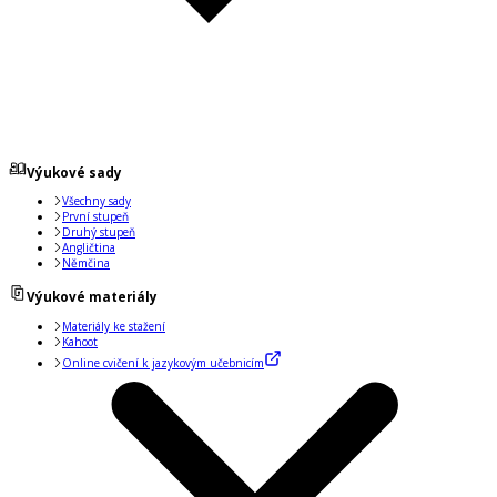
Výukové sady
Všechny sady
První stupeň
Druhý stupeň
Angličtina
Němčina
Výukové materiály
Materiály ke stažení
Kahoot
Online cvičení k jazykovým učebnicím