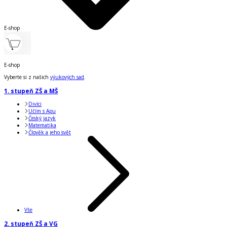
E-shop
E-shop
Vyberte si z našich
výukových sad
.
1. stupeň ZŠ a MŠ
Divíci
Učím s Apu
Český jazyk
Matematika
Člověk a jeho svět
Vše
2. stupeň ZŠ a VG