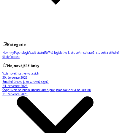
Kategorie
Novinky
Psychologie
Vzdělávání
RVP & legislativa
1. stupeň
Inspirace
2. stupeň a střední
školy
Podcast
Nejnovější články
Vztahovačnost ve vztazích
30. července 2026
Emoční únava jako varovný signál
24. července 2026
Šedý flíček na bílém ubruse aneb proč jsme tak citliví na kritiku
21. července 2026