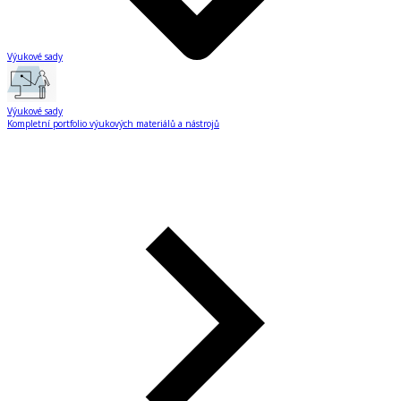
Výukové sady
Výukové sady
Kompletní portfolio výukových materiálů a nástrojů