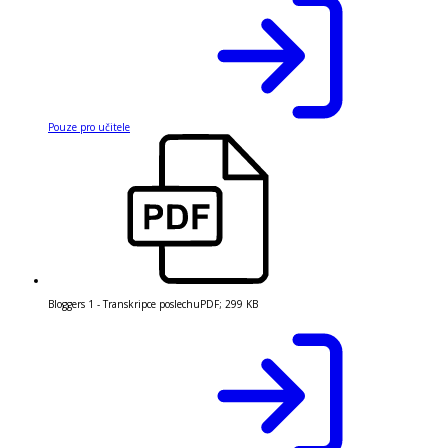
Pouze pro učitele
Bloggers 1 - Transkripce poslechu
PDF
;
299 KB