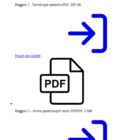
Bloggers 1 - Transkripce poslechu
PDF
;
299 KB
Pouze pro učitele
Bloggers 2 – Kniha poslechových textů PDF
PDF
;
3 MB