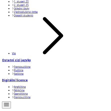
1. stupeň ZŠ
2. stupeň ZŠ
Střední školy
Zjednodušená četba
Dospělí studenti
Vše
Ostatní cizí jazyky
Francouzština
Ruština
Italština
Digitální licence
Angličtina
Němčina
Španělština
Francouzština