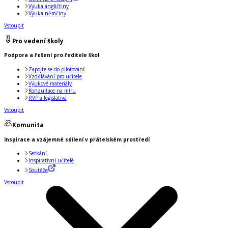
Výuka angličtiny
Výuka němčiny
Vstoupit
Pro vedení školy
Podpora a řešení pro ředitele škol
Zapojte se do pilotování
Vzdělávání pro učitele
Výukové materiály
Konzultace na míru
RVP a legislativa
Vstoupit
Komunita
Inspirace a vzájemné sdílení v přátelském prostředí
Setkání
Inspirativní učitelé
Soutěže
Vstoupit