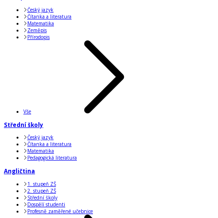
Český jazyk
Čítanka a literatura
Matematika
Zeměpis
Přírodopis
Vše
Střední školy
Český jazyk
Čítanka a literatura
Matematika
Pedagogická literatura
Angličtina
1. stupeň ZŠ
2. stupeň ZŠ
Střední školy
Dospělí studenti
Profesně zaměřené učebnice