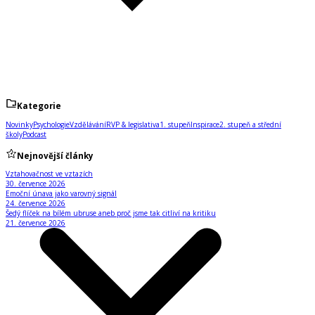
Kategorie
Novinky
Psychologie
Vzdělávání
RVP & legislativa
1. stupeň
Inspirace
2. stupeň a střední
školy
Podcast
Nejnovější články
Vztahovačnost ve vztazích
30. července 2026
Emoční únava jako varovný signál
24. července 2026
Šedý flíček na bílém ubruse aneb proč jsme tak citliví na kritiku
21. července 2026