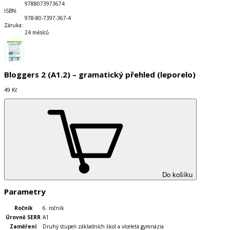
9788073973674
ISBN
:
978-80-7397-367-4
Záruka
:
24 měsíců
Bloggers 2 (A1.2) – gramatický přehled (leporelo)
49 Kč
Do košíku
Parametry
Ročník
6. ročník
Úrovně SERR
A1
Zaměření
Druhý stupeň základních škol a víceletá gymnázia