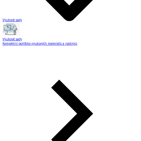
Výukové sady
Výukové sady
Kompletní portfolio výukových materiálů a nástrojů