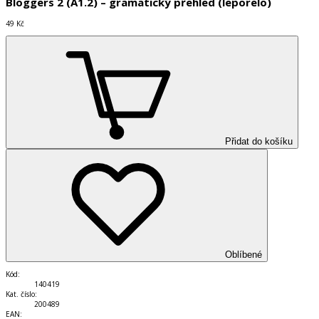
Bloggers 2 (A1.2) – gramatický přehled (leporelo)
49 Kč
Přidat do košíku
Oblíbené
Kód
:
140419
Kat. číslo
:
200489
EAN
: