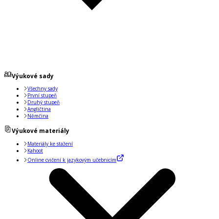
Výukové sady
Všechny sady
První stupeň
Druhý stupeň
Angličtina
Němčina
Výukové materiály
Materiály ke stažení
Kahoot
Online cvičení k jazykovým učebnicím