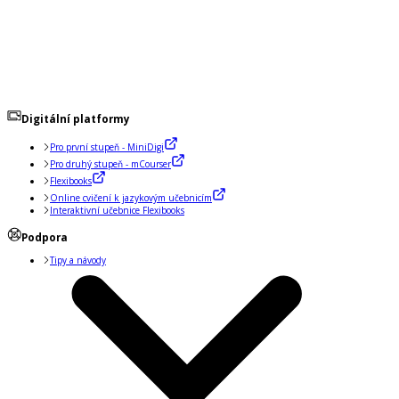
Digitální platformy
Pro první stupeň - MiniDigi
Pro druhý stupeň - mCourser
Flexibooks
Online cvičení k jazykovým učebnicím
Interaktivní učebnice Flexibooks
Podpora
Tipy a návody