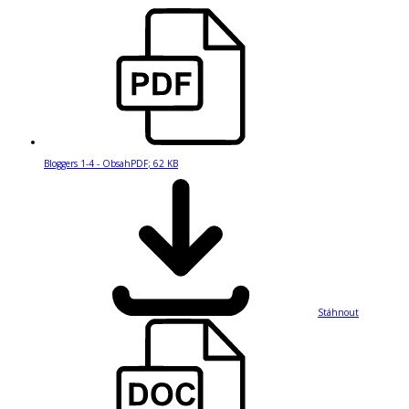
Bloggers 1-4 - Obsah
PDF
;
62 KB
Stáhnout