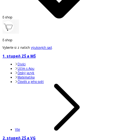
E-shop
E-shop
Vyberte si z našich
výukových sad
.
1. stupeň ZŠ a MŠ
Divíci
Učím s Apu
Český jazyk
Matematika
Člověk a jeho svět
Vše
2. stupeň ZŠ a VG