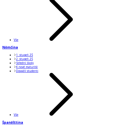
Vše
Němčina
1. stupeň ZŠ
2. stupeň ZŠ
Střední školy
K nové maturitě
Dospělí studenti
Vše
Španělština