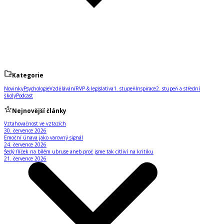
Kategorie
Novinky
Psychologie
Vzdělávání
RVP & legislativa
1. stupeň
Inspirace
2. stupeň a střední
školy
Podcast
Nejnovější články
Vztahovačnost ve vztazích
30. července 2026
Emoční únava jako varovný signál
24. července 2026
Šedý flíček na bílém ubruse aneb proč jsme tak citliví na kritiku
21. července 2026