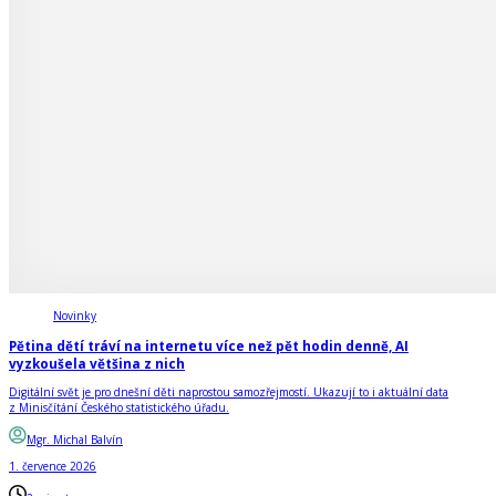
Novinky
Pětina dětí tráví na internetu více než pět hodin denně, AI
vyzkoušela většina z nich
Digitální svět je pro dnešní děti naprostou samozřejmostí. Ukazují to i aktuální data
z Minisčítání Českého statistického úřadu.
Mgr. Michal Balvín
1. července 2026