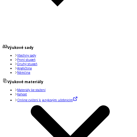
Výukové sady
Všechny sady
První stupeň
Druhý stupeň
Angličtina
Němčina
Výukové materiály
Materiály ke stažení
Kahoot
Online cvičení k jazykovým učebnicím