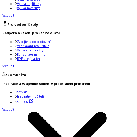
Výuka angličtiny
Výuka němčiny
Vstoupit
Pro vedení školy
Podpora a řešení pro ředitele škol
Zapojte se do pilotování
Vzdělávání pro učitele
Výukové materiály
Konzultace na míru
RVP a legislativa
Vstoupit
Komunita
Inspirace a vzájemné sdílení v přátelském prostředí
Setkání
Inspirativní učitelé
Soutěže
Vstoupit