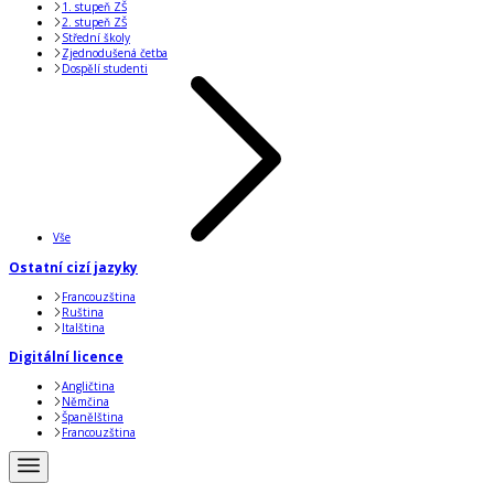
1. stupeň ZŠ
2. stupeň ZŠ
Střední školy
Zjednodušená četba
Dospělí studenti
Vše
Ostatní cizí jazyky
Francouzština
Ruština
Italština
Digitální licence
Angličtina
Němčina
Španělština
Francouzština