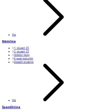
Vše
Němčina
1. stupeň ZŠ
2. stupeň ZŠ
Střední školy
K nové maturitě
Dospělí studenti
Vše
Španělština