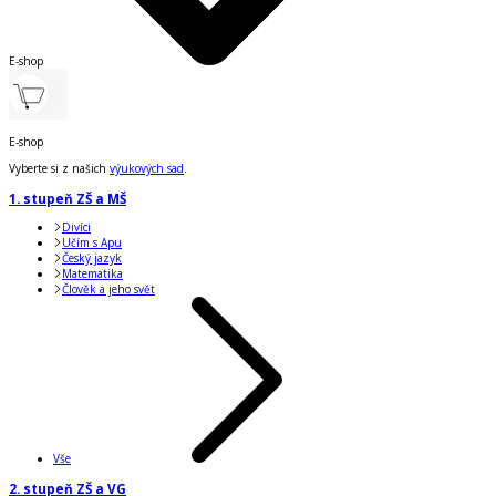
E-shop
E-shop
Vyberte si z našich
výukových sad
.
1. stupeň ZŠ a MŠ
Divíci
Učím s Apu
Český jazyk
Matematika
Člověk a jeho svět
Vše
2. stupeň ZŠ a VG