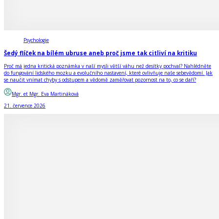
Psychologie
Šedý flíček na bílém ubruse aneb proč jsme tak citliví na kritiku
Proč má jedna kritická poznámka v naší mysli větší váhu než desítky pochval? Nahlédněte
do fungování lidského mozku a evolučního nastavení, které ovlivňuje naše sebevědomí. Jak
se naučit vnímat chyby s odstupem a vědomě zaměřovat pozornost na to, co se daří?
Mgr. et Mgr. Eva Martináková
21. července 2026