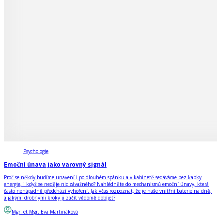
Psychologie
Emoční únava jako varovný signál
Proč se někdy budíme unavení i po dlouhém spánku a v kabinetě sedáváme bez kapky
energie, i když se neděje nic závažného? Nahlédněte do mechanismů emoční únavy, která
často nenápadně předchází vyhoření. Jak včas rozpoznat, že je naše vnitřní baterie na dně,
a jakými drobnými kroky ji začít vědomě dobíjet?
Mgr. et Mgr. Eva Martináková