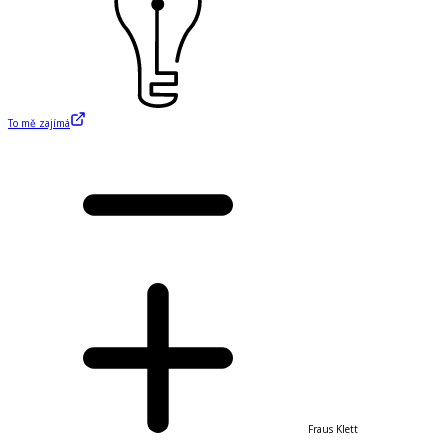
To mě zajímá
Fraus Klett