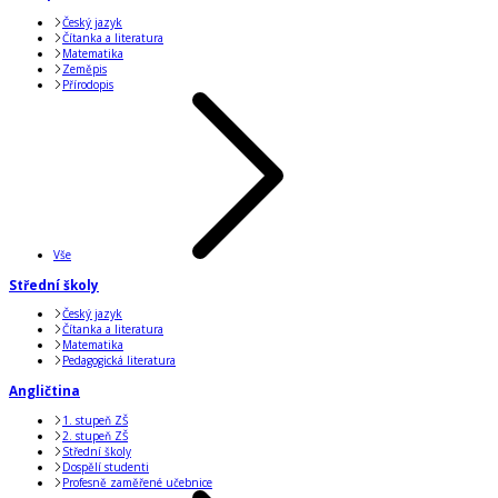
Český jazyk
Čítanka a literatura
Matematika
Zeměpis
Přírodopis
Vše
Střední školy
Český jazyk
Čítanka a literatura
Matematika
Pedagogická literatura
Angličtina
1. stupeň ZŠ
2. stupeň ZŠ
Střední školy
Dospělí studenti
Profesně zaměřené učebnice