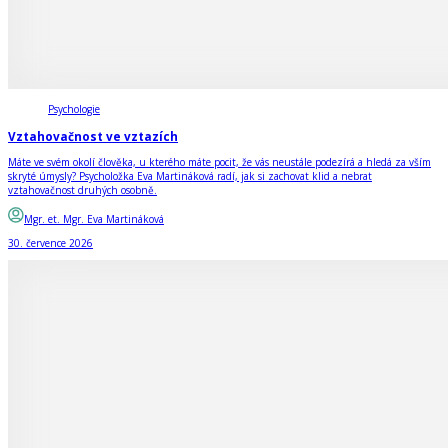
Psychologie
Vztahovačnost ve vztazích
Máte ve svém okolí člověka, u kterého máte pocit, že vás neustále podezírá a hledá za vším
skryté úmysly? Psycholožka Eva Martináková radí, jak si zachovat klid a nebrat
vztahovačnost druhých osobně.
Mgr. et. Mgr. Eva Martináková
30. července 2026