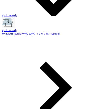
Výukové sady
Výukové sady
Kompletní portfolio výukových materiálů a nástrojů