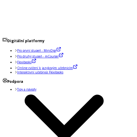
Digitální platformy
Pro první stupeň - MiniDigi
Pro druhý stupeň - mCourser
Flexibooks
Online cvičení k jazykovým učebnicím
Interaktivní učebnice Flexibooks
Podpora
Tipy a návody