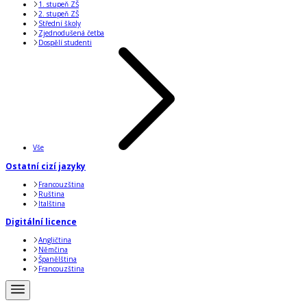
1. stupeň ZŠ
2. stupeň ZŠ
Střední školy
Zjednodušená četba
Dospělí studenti
Vše
Ostatní cizí jazyky
Francouzština
Ruština
Italština
Digitální licence
Angličtina
Němčina
Španělština
Francouzština