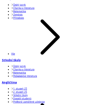
Český jazyk
Čítanka a literatura
Matematika
Zeměpis
Přírodopis
Vše
Střední školy
Český jazyk
Čítanka a literatura
Matematika
Pedagogická literatura
Angličtina
1. stupeň ZŠ
2. stupeň ZŠ
Střední školy
Dospělí studenti
Profesně zaměřené učebnice