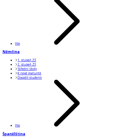
Vše
Němčina
1. stupeň ZŠ
2. stupeň ZŠ
Střední školy
K nové maturitě
Dospělí studenti
Vše
Španělština