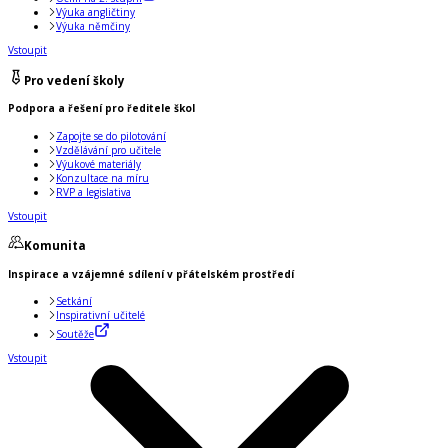
Výuka angličtiny
Výuka němčiny
Vstoupit
Pro vedení školy
Podpora a řešení pro ředitele škol
Zapojte se do pilotování
Vzdělávání pro učitele
Výukové materiály
Konzultace na míru
RVP a legislativa
Vstoupit
Komunita
Inspirace a vzájemné sdílení v přátelském prostředí
Setkání
Inspirativní učitelé
Soutěže
Vstoupit