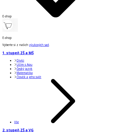
E-shop
E-shop
Vyberte si z našich
výukových sad
.
1. stupeň ZŠ a MŠ
Divíci
Učím s Apu
Český jazyk
Matematika
Člověk a jeho svět
Vše
2. stupeň ZŠ a VG