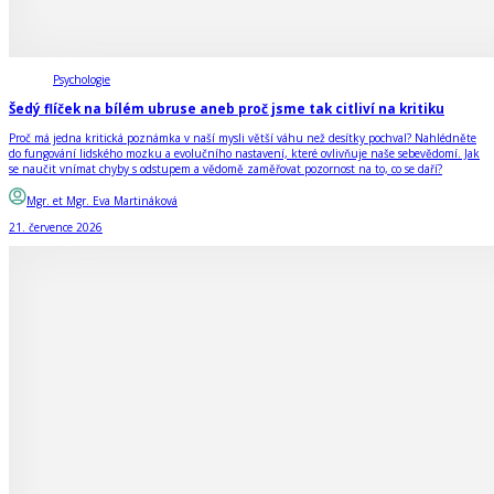
Psychologie
Šedý flíček na bílém ubruse aneb proč jsme tak citliví na kritiku
Proč má jedna kritická poznámka v naší mysli větší váhu než desítky pochval? Nahlédněte
do fungování lidského mozku a evolučního nastavení, které ovlivňuje naše sebevědomí. Jak
se naučit vnímat chyby s odstupem a vědomě zaměřovat pozornost na to, co se daří?
Mgr. et Mgr. Eva Martináková
21. července 2026