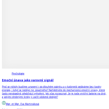
Psychologie
Emoční únava jako varovný signál
Proč se někdy budíme unavení i po dlouhém spánku a v kabinetě sedáváme bez kapky
energie, i když se neděje nic závažného? Nahlédněte do mechanismů emoční únavy, která
často nenápadně předchází vyhoření. Jak včas rozpoznat, že je naše vnitřní baterie na dně,
a jakými drobnými kroky ji začít vědomě dobíjet?
Mgr. et Mgr. Eva Martináková