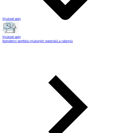
Výukové sady
Výukové sady
Kompletní portfolio výukových materiálů a nástrojů