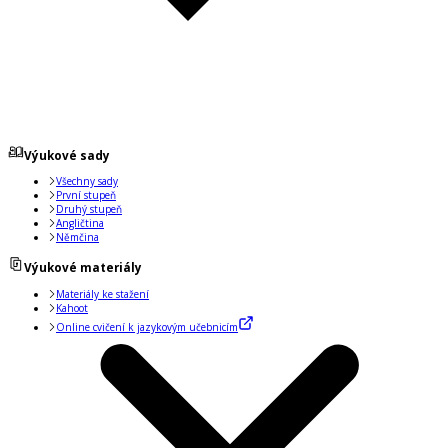
Výukové sady
Všechny sady
První stupeň
Druhý stupeň
Angličtina
Němčina
Výukové materiály
Materiály ke stažení
Kahoot
Online cvičení k jazykovým učebnicím