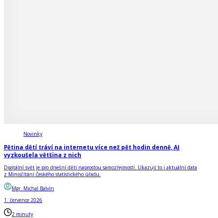
Novinky
Pětina dětí tráví na internetu více než pět hodin denně, AI
vyzkoušela většina z nich
Digitální svět je pro dnešní děti naprostou samozřejmostí. Ukazují to i aktuální data
z Minisčítání Českého statistického úřadu.
Mgr. Michal Balvín
1. července 2026
2 minuty