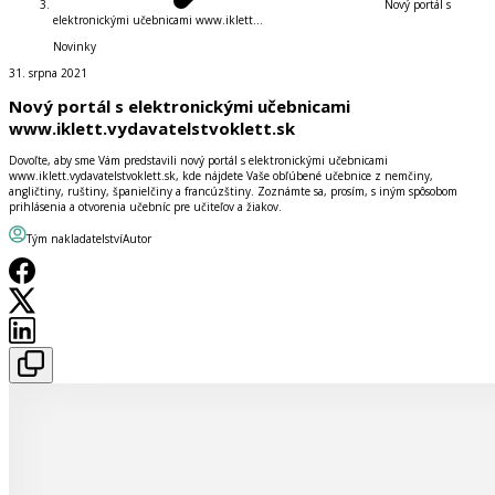
Nový portál s
elektronickými učebnicami www.iklett...
Novinky
31. srpna 2021
Nový portál s elektronickými učebnicami
www.iklett.vydavatelstvoklett.sk
Dovoľte, aby sme Vám predstavili nový portál s elektronickými učebnicami
www.iklett.vydavatelstvoklett.sk, kde nájdete Vaše obľúbené učebnice z nemčiny,
angličtiny, ruštiny, španielčiny a francúzštiny. Zoznámte sa, prosím, s iným spôsobom
prihlásenia a otvorenia učebníc pre učiteľov a žiakov.
Tým nakladatelství
Autor