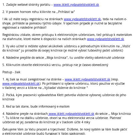
1. Zadajte webové stránky portálu –
www.iklett.vydavatelstvoklett.sk
2. V pravom hornom rohu kliknite na ,,
Prihlásiť sa
"
! Ak už máte svoju registráciu na stránkach
www.vydavatelstvoklett.sk
, teda na
našom e-
shope, prihláste sa pomocou týchto údajov
. V opačnom prípade je nutné sa bezplatne
registrovať a následne prihlásiť!
Registráciou získate, okrem prístupu k elektronickým učebniciam, tiež prístup k materiálom
na stiahnutie, ktoré máme k dispozícii na našich stránkach
www.vydavatelstvoklett.sk
3. Vy ako učiteľ si môžete vybrať akúkoľvek učebnicu a jednoduchým kliknutím na ,,
Vložiť
do knižnice
" ju priradíte do svojej knižnice (je možné vybrať ľubovoľný počet učebníc)
4. Následne prejdite do sekcie ,,
Moja knižnica
", tu uvidíte všetky odomknuté učebnice
5. Kliknutím otvoríte elektronickú verziu, prístup nie je časovo obmedzený
Postup - žiak
1. Aj žiak sa musí zaregistrovať na stránke –
www.iklett.vydavatelstvoklett.sk
(resp.
www.vydavatelstvoklett.sk
). Po prihlásení si vyberie učebnicu, ktorú používa vo výučbe
v tlačenej verzii a klikne na ,,
Vyžiadať vloženie do knižnice
"
2. Počká, kým pracovníci vydavateľstva Klett potvrdia vloženie vybranej učebnice do jeho
knižnice
3. Keď sa tak stane, bude informovaný e-mailom
4. Následne prejde na stránkach
www.iklett.vydavatelstvoklett.sk
do sekcie ,,
Moja knižnica
". Tu klikne na obálku učebnice, otvorí sa mu elektronická verzia učebnice. Platnosť
učebnice od jej zaradenia do knižnice je v žiackom účte 4 roky
Ďakujeme Vám za Vašu priazeň a trpezlivosť. Dúfame, že nový systém sa Vám bude páčiť
a elektronické učebnice budú fungovať k Vašej spokojnosti.