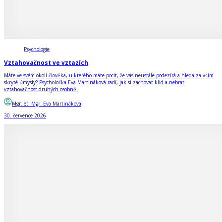
Psychologie
Vztahovačnost ve vztazích
Máte ve svém okolí člověka, u kterého máte pocit, že vás neustále podezírá a hledá za vším
skryté úmysly? Psycholožka Eva Martináková radí, jak si zachovat klid a nebrat
vztahovačnost druhých osobně.
Mgr. et. Mgr. Eva Martináková
30. července 2026