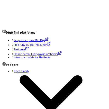
Digitální platformy
Pro první stupeň - MiniDigi
Pro druhý stupeň - mCourser
Flexibooks
Online cvičení k jazykovým učebnicím
Interaktivní učebnice Flexibooks
Podpora
Tipy a návody