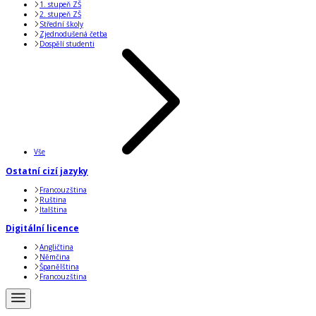
1. stupeň ZŠ
2. stupeň ZŠ
Střední školy
Zjednodušená četba
Dospělí studenti
Vše
Ostatní cizí jazyky
Francouzština
Ruština
Italština
Digitální licence
Angličtina
Němčina
Španělština
Francouzština