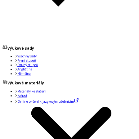
Výukové sady
Všechny sady
První stupeň
Druhý stupeň
Angličtina
Němčina
Výukové materiály
Materiály ke stažení
Kahoot
Online cvičení k jazykovým učebnicím