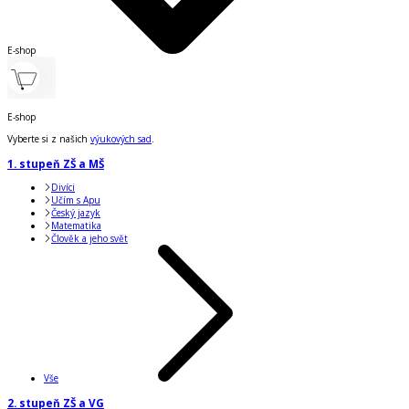
E-shop
E-shop
Vyberte si z našich
výukových sad
.
1. stupeň ZŠ a MŠ
Divíci
Učím s Apu
Český jazyk
Matematika
Člověk a jeho svět
Vše
2. stupeň ZŠ a VG