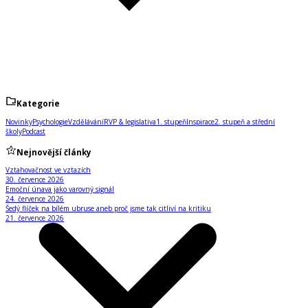
Kategorie
Novinky
Psychologie
Vzdělávání
RVP & legislativa
1. stupeň
Inspirace
2. stupeň a střední
školy
Podcast
Nejnovější články
Vztahovačnost ve vztazích
30. července 2026
Emoční únava jako varovný signál
24. července 2026
Šedý flíček na bílém ubruse aneb proč jsme tak citliví na kritiku
21. července 2026