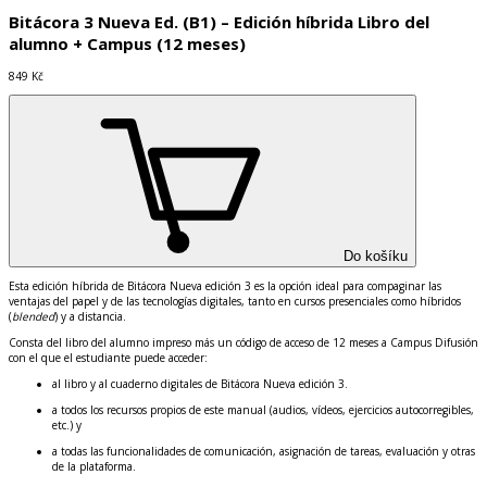
Bitácora 3 Nueva Ed. (B1) – Edición híbrida Libro del
alumno + Campus (12 meses)
849 Kč
Do košíku
Esta edici
ó
n h
í
brida de
Bit
á
cora Nueva edici
ó
n 3
es la opci
ó
n ideal para compaginar las
ventajas del papel y de las tecnolog
í
as digitales, tanto en cursos presenciales como h
í
bridos
(
blended
) y a distancia.
Consta del libro del alumno impreso m
á
s un c
ó
digo de acceso de 12 meses a Campus Difusi
ó
n
con el que el estudiante puede acceder:
al libro y al cuaderno digitales de Bit
á
cora Nueva edici
ó
n 3.
a todos los recursos propios de este manual (audios, v
í
deos, ejercicios autocorregibles,
etc.) y
a todas las funcionalidades de comunicaci
ó
n, asignaci
ó
n de tareas, evaluaci
ó
n y otras
de la plataforma.