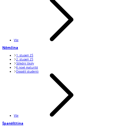
Vše
Němčina
1. stupeň ZŠ
2. stupeň ZŠ
Střední školy
K nové maturitě
Dospělí studenti
Vše
Španělština