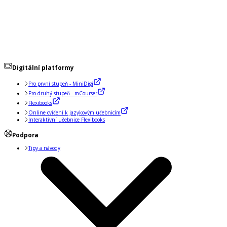
Digitální platformy
Pro první stupeň - MiniDigi
Pro druhý stupeň - mCourser
Flexibooks
Online cvičení k jazykovým učebnicím
Interaktivní učebnice Flexibooks
Podpora
Tipy a návody