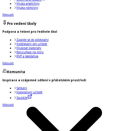
Výuka angličtiny
Výuka němčiny
Vstoupit
Pro vedení školy
Podpora a řešení pro ředitele škol
Zapojte se do pilotování
Vzdělávání pro učitele
Výukové materiály
Konzultace na míru
RVP a legislativa
Vstoupit
Komunita
Inspirace a vzájemné sdílení v přátelském prostředí
Setkání
Inspirativní učitelé
Soutěže
Vstoupit