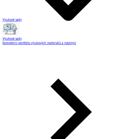
Výukové sady
Výukové sady
Kompletní portfolio výukových materiálů a nástrojů