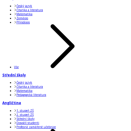
Český jazyk
Čítanka a literatura
Matematika
Zeměpis
Přírodopis
Vše
Střední školy
Český jazyk
Čítanka a literatura
Matematika
Pedagogická literatura
Angličtina
1. stupeň ZŠ
2. stupeň ZŠ
Střední školy
Dospělí studenti
Profesně zaměřené učebnice