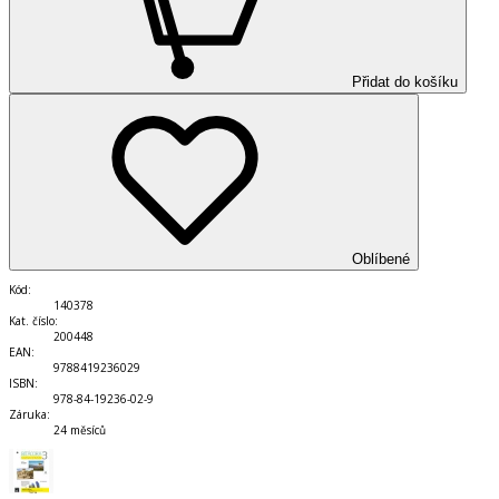
Přidat do košíku
Oblíbené
Kód
:
140378
Kat. číslo
:
200448
EAN
:
9788419236029
ISBN
:
978-84-19236-02-9
Záruka
:
24 měsíců