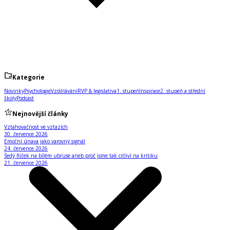
Kategorie
Novinky
Psychologie
Vzdělávání
RVP & legislativa
1. stupeň
Inspirace
2. stupeň a střední
školy
Podcast
Nejnovější články
Vztahovačnost ve vztazích
30. července 2026
Emoční únava jako varovný signál
24. července 2026
Šedý flíček na bílém ubruse aneb proč jsme tak citliví na kritiku
21. července 2026