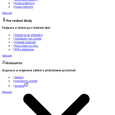
Výuka angličtiny
Výuka němčiny
Vstoupit
Pro vedení školy
Podpora a řešení pro ředitele škol
Zapojte se do pilotování
Vzdělávání pro učitele
Výukové materiály
Konzultace na míru
RVP a legislativa
Vstoupit
Komunita
Inspirace a vzájemné sdílení v přátelském prostředí
Setkání
Inspirativní učitelé
Soutěže
Vstoupit