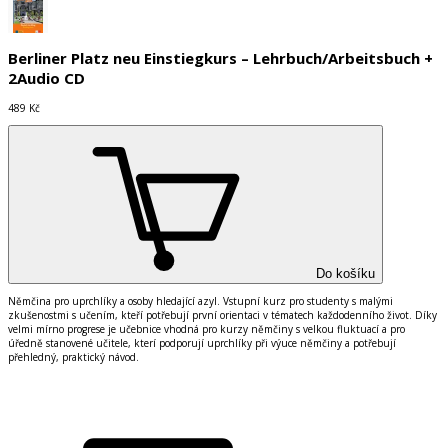
Berliner Platz neu Einstiegkurs – Lehrbuch/Arbeitsbuch +
2Audio CD
489 Kč
Do košíku
Němčina pro uprchl
í
ky a osoby hledaj
í
c
í
azyl. Vstupn
í
kurz pro studenty s mal
ý
mi
zku
š
enostmi s učen
í
m, kteř
í
potřebuj
í
prvn
í
orientaci v t
é
matech každodenn
í
ho život. D
í
ky
velmi m
í
rno progrese je učebnice vhodn
á
pro kurzy němčiny s velkou fluktuac
í
a pro
ú
ředně stanoven
é
učitele, kter
í
podporuj
í
uprchl
í
ky při v
ý
uce němčiny a potřebuj
í
přehledn
ý
, praktick
ý
n
á
vod.