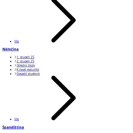
Vše
Němčina
1. stupeň ZŠ
2. stupeň ZŠ
Střední školy
K nové maturitě
Dospělí studenti
Vše
Španělština