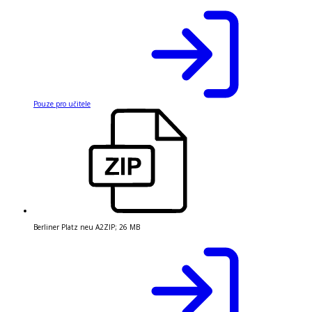
Pouze pro učitele
Berliner Platz neu A2
ZIP
;
26 MB