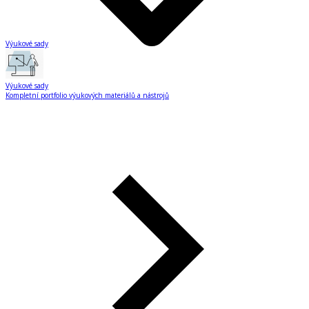
Výukové sady
Výukové sady
Kompletní portfolio výukových materiálů a nástrojů