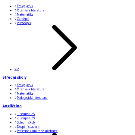
Český jazyk
Čítanka a literatura
Matematika
Zeměpis
Přírodopis
Vše
Střední školy
Český jazyk
Čítanka a literatura
Matematika
Pedagogická literatura
Angličtina
1. stupeň ZŠ
2. stupeň ZŠ
Střední školy
Dospělí studenti
Profesně zaměřené učebnice