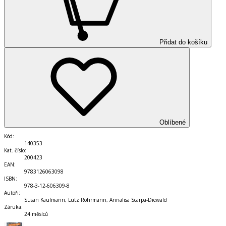
Přidat do košíku
Oblíbené
Kód
:
140353
Kat. číslo
:
200423
EAN
:
9783126063098
ISBN
:
978-3-12-606309-8
Autoři
:
Susan Kaufmann, Lutz Rohrmann, Annalisa Scarpa-Diewald
Záruka
:
24 měsíců