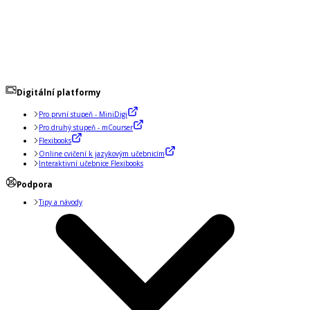
Digitální platformy
Pro první stupeň - MiniDigi
Pro druhý stupeň - mCourser
Flexibooks
Online cvičení k jazykovým učebnicím
Interaktivní učebnice Flexibooks
Podpora
Tipy a návody