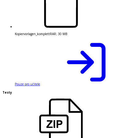
Kopiervorlagen_komplett
RAR
;
30 MB
Pouze pro učitele
Testy