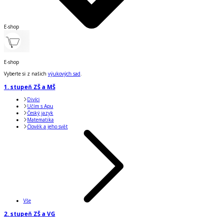
E-shop
E-shop
Vyberte si z našich
výukových sad
.
1. stupeň ZŠ a MŠ
Divíci
Učím s Apu
Český jazyk
Matematika
Člověk a jeho svět
Vše
2. stupeň ZŠ a VG