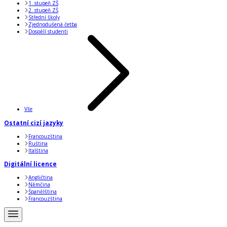
1. stupeň ZŠ
2. stupeň ZŠ
Střední školy
Zjednodušená četba
Dospělí studenti
Vše
Ostatní cizí jazyky
Francouzština
Ruština
Italština
Digitální licence
Angličtina
Němčina
Španělština
Francouzština