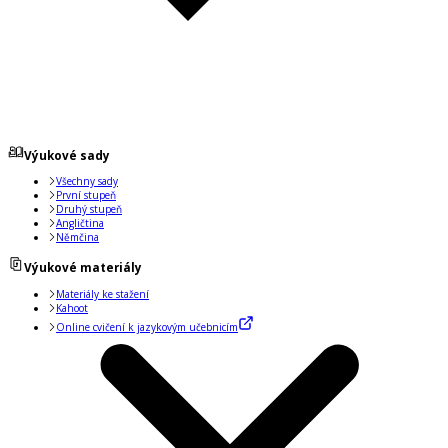
Výukové sady
Všechny sady
První stupeň
Druhý stupeň
Angličtina
Němčina
Výukové materiály
Materiály ke stažení
Kahoot
Online cvičení k jazykovým učebnicím