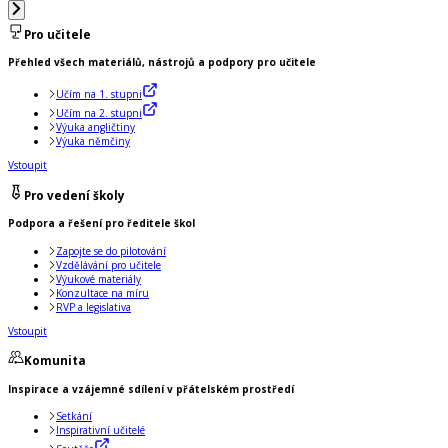
Pro učitele
Přehled všech materiálů, nástrojů a podpory pro učitele
Učím na 1. stupni
Učím na 2. stupni
Výuka angličtiny
Výuka němčiny
Vstoupit
Pro vedení školy
Podpora a řešení pro ředitele škol
Zapojte se do pilotování
Vzdělávání pro učitele
Výukové materiály
Konzultace na míru
RVP a legislativa
Vstoupit
Komunita
Inspirace a vzájemné sdílení v přátelském prostředí
Setkání
Inspirativní učitelé