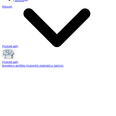
Soutěže
Vstoupit
Výukové sady
Výukové sady
Kompletní portfolio výukových materiálů a nástrojů