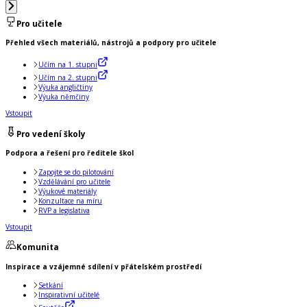
Pro učitele
Přehled všech materiálů, nástrojů a podpory pro učitele
Učím na 1. stupni
Učím na 2. stupni
Výuka angličtiny
Výuka němčiny
Vstoupit
Pro vedení školy
Podpora a řešení pro ředitele škol
Zapojte se do pilotování
Vzdělávání pro učitele
Výukové materiály
Konzultace na míru
RVP a legislativa
Vstoupit
Komunita
Inspirace a vzájemné sdílení v přátelském prostředí
Setkání
Inspirativní učitelé