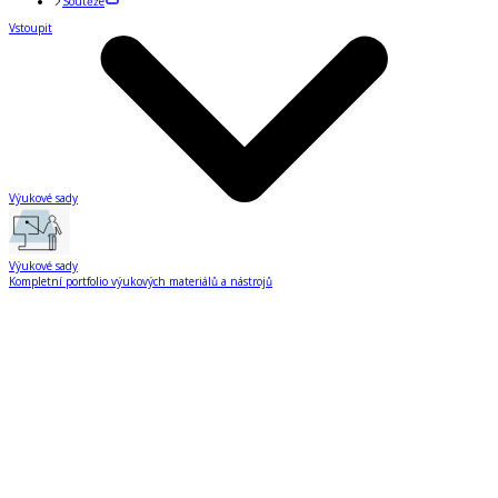
Soutěže
Vstoupit
Výukové sady
Výukové sady
Kompletní portfolio výukových materiálů a nástrojů