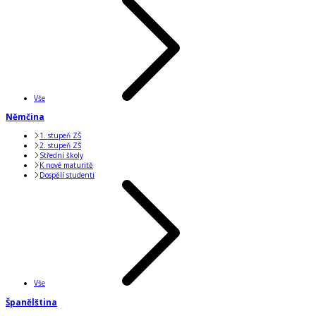
Vše
Němčina
1. stupeň ZŠ
2. stupeň ZŠ
Střední školy
K nové maturitě
Dospělí studenti
Vše
Španělština