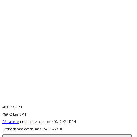
489 Kč
s DPH
489 Kč
bez DPH
Přihlaste se
a nakupte za cenu od
440,10 Kč
s DPH
Předpokládané dodání mezi 24. 8. – 27. 8.