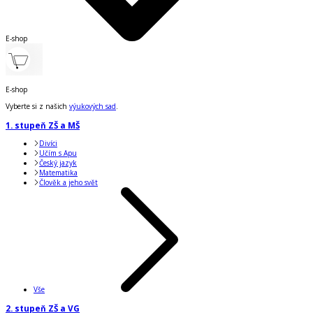
E-shop
E-shop
Vyberte si z našich
výukových sad
.
1. stupeň ZŠ a MŠ
Divíci
Učím s Apu
Český jazyk
Matematika
Člověk a jeho svět
Vše
2. stupeň ZŠ a VG