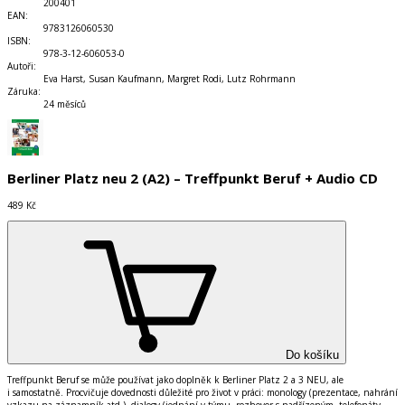
200401
EAN
:
9783126060530
ISBN
:
978-3-12-606053-0
Autoři
:
Eva Harst, Susan Kaufmann, Margret Rodi, Lutz Rohrmann
Záruka
:
24 měsíců
Berliner Platz neu 2 (A2) – Treffpunkt Beruf + Audio CD
489 Kč
Do košíku
Treffpunkt Beruf se může použ
í
vat jako doplněk k Berliner Platz 2 a 3 NEU, ale
i samostatně. Procvičuje dovednosti důležit
é
pro život v pr
á
ci: monology (prezentace, nahr
á
n
í
vzkazu na z
á
znamn
í
k atd.), dialogy (jedn
á
n
í
v t
ý
mu, rozhovor s nadř
í
zen
ý
m, telefon
á
ty