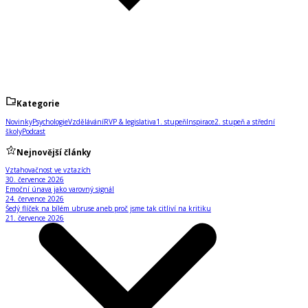
Kategorie
Novinky
Psychologie
Vzdělávání
RVP & legislativa
1. stupeň
Inspirace
2. stupeň a střední
školy
Podcast
Nejnovější články
Vztahovačnost ve vztazích
30. července 2026
Emoční únava jako varovný signál
24. července 2026
Šedý flíček na bílém ubruse aneb proč jsme tak citliví na kritiku
21. července 2026