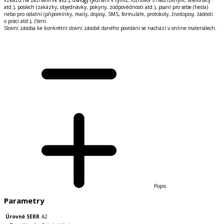
atd.), poslech (zak
á
zky, objedn
á
vky, pokyny, zodpovědnosti atd.), psan
í
pro sebe (hesla)
nebo pro ostatn
í
(připom
í
nky, maily, dopisy, SMS, formul
á
ře, protokoly, životopisy, ž
á
dosti
o pr
á
ci atd.), čten
í
.
Slovn
í
z
á
soba ke konkr
é
tn
í
slovn
í
z
á
sobě dan
é
ho povol
á
n
í
se nach
á
z
í
v online materi
á
lech.
Popis
Parametry
Úrovně SERR
A2