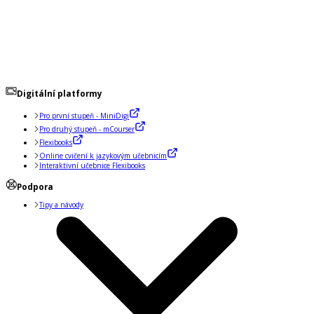
Digitální platformy
Pro první stupeň - MiniDigi
Pro druhý stupeň - mCourser
Flexibooks
Online cvičení k jazykovým učebnicím
Interaktivní učebnice Flexibooks
Podpora
Tipy a návody