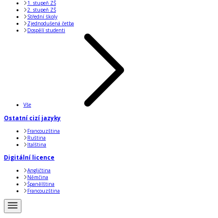
1. stupeň ZŠ
2. stupeň ZŠ
Střední školy
Zjednodušená četba
Dospělí studenti
Vše
Ostatní cizí jazyky
Francouzština
Ruština
Italština
Digitální licence
Angličtina
Němčina
Španělština
Francouzština