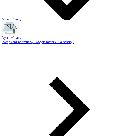
Výukové sady
Výukové sady
Kompletní portfolio výukových materiálů a nástrojů