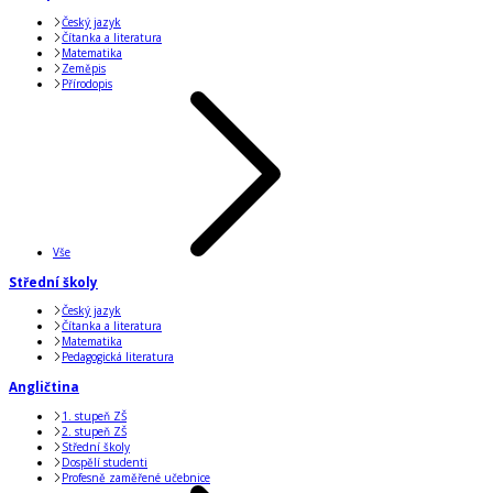
Český jazyk
Čítanka a literatura
Matematika
Zeměpis
Přírodopis
Vše
Střední školy
Český jazyk
Čítanka a literatura
Matematika
Pedagogická literatura
Angličtina
1. stupeň ZŠ
2. stupeň ZŠ
Střední školy
Dospělí studenti
Profesně zaměřené učebnice