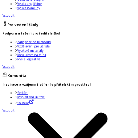
Výuka angličtiny
Výuka němčiny
Vstoupit
Pro vedení školy
Podpora a řešení pro ředitele škol
Zapojte se do pilotování
Vzdělávání pro učitele
Výukové materiály
Konzultace na míru
RVP a legislativa
Vstoupit
Komunita
Inspirace a vzájemné sdílení v přátelském prostředí
Setkání
Inspirativní učitelé
Soutěže
Vstoupit