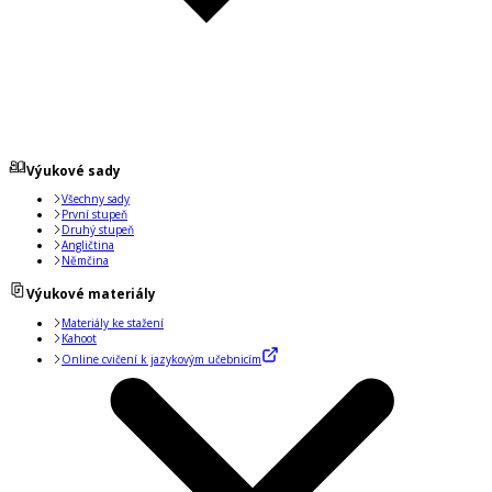
Výukové sady
Všechny sady
První stupeň
Druhý stupeň
Angličtina
Němčina
Výukové materiály
Materiály ke stažení
Kahoot
Online cvičení k jazykovým učebnicím