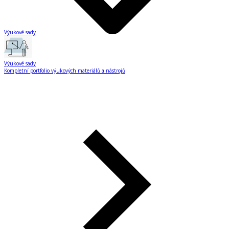
Výukové sady
Výukové sady
Kompletní portfolio výukových materiálů a nástrojů