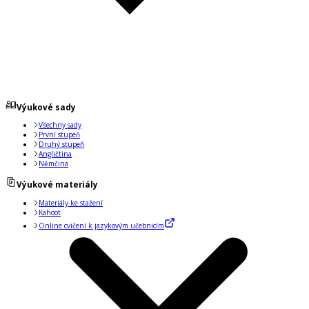
Výukové sady
Všechny sady
První stupeň
Druhý stupeň
Angličtina
Němčina
Výukové materiály
Materiály ke stažení
Kahoot
Online cvičení k jazykovým učebnicím