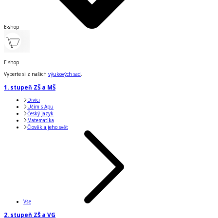
E-shop
E-shop
Vyberte si z našich
výukových sad
.
1. stupeň ZŠ a MŠ
Divíci
Učím s Apu
Český jazyk
Matematika
Člověk a jeho svět
Vše
2. stupeň ZŠ a VG