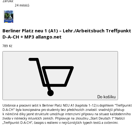
Záruka
:
24 měsíců
Berliner Platz neu 1 (A1) – Lehr./Arbeitsbuch Treffpunkt
D-A-CH + MP3 allango.net
789 Kč
Do košíku
Učebnice a pracovn
í
se
š
it k Berliner Platz NEU A1 (kapitola 1
–
12) s doplňkem
"
Treffpunkt
D-A-CH
"
byla koncipov
á
na pro studenty bez předchoz
í
ch znalost
í
: snadněj
š
í
př
í
stup
k němčině d
í
ky jasn
é
struktuře umožňuje intenzivn
í
př
í
pravu na situace každodenn
í
ho
života v německy mluv
í
c
í
ch zem
í
ch. Připravuje na zkou
š
ku
„
Start Deutsch 1
“
.Nab
í
z
í
„
Treffpunkt D-A-CH
“
, časopis s re
á
liemi v nejrůzněj
š
í
ch typech textů a cvičen
í
mi.