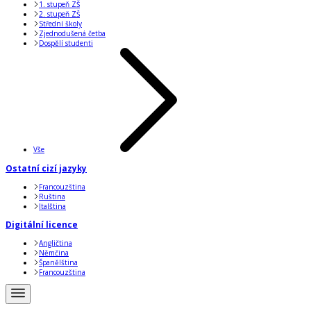
1. stupeň ZŠ
2. stupeň ZŠ
Střední školy
Zjednodušená četba
Dospělí studenti
Vše
Ostatní cizí jazyky
Francouzština
Ruština
Italština
Digitální licence
Angličtina
Němčina
Španělština
Francouzština