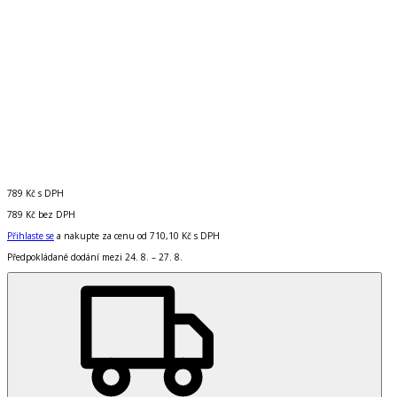
789 Kč
s DPH
789 Kč
bez DPH
Přihlaste se
a nakupte za cenu od
710,10 Kč
s DPH
Předpokládané dodání mezi 24. 8. – 27. 8.