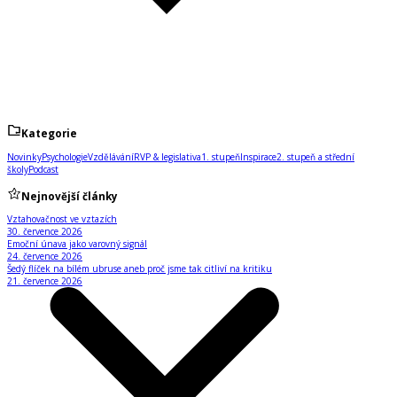
Kategorie
Novinky
Psychologie
Vzdělávání
RVP & legislativa
1. stupeň
Inspirace
2. stupeň a střední
školy
Podcast
Nejnovější články
Vztahovačnost ve vztazích
30. července 2026
Emoční únava jako varovný signál
24. července 2026
Šedý flíček na bílém ubruse aneb proč jsme tak citliví na kritiku
21. července 2026