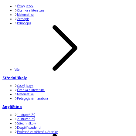
Český jazyk
Čítanka a literatura
Matematika
Zeměpis
Přírodopis
Vše
Střední školy
Český jazyk
Čítanka a literatura
Matematika
Pedagogická literatura
Angličtina
1. stupeň ZŠ
2. stupeň ZŠ
Střední školy
Dospělí studenti
Profesně zaměřené učebnice