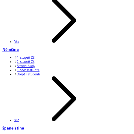
Vše
Němčina
1. stupeň ZŠ
2. stupeň ZŠ
Střední školy
K nové maturitě
Dospělí studenti
Vše
Španělština