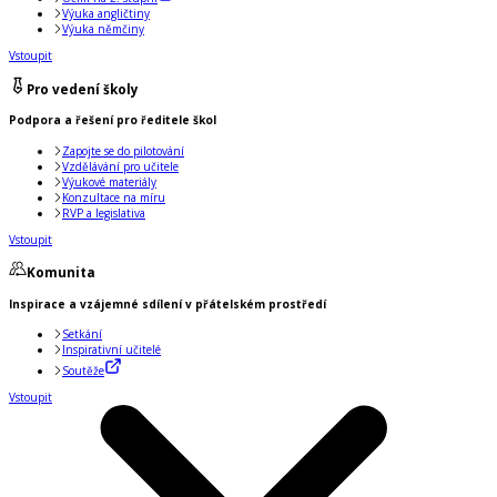
Výuka angličtiny
Výuka němčiny
Vstoupit
Pro vedení školy
Podpora a řešení pro ředitele škol
Zapojte se do pilotování
Vzdělávání pro učitele
Výukové materiály
Konzultace na míru
RVP a legislativa
Vstoupit
Komunita
Inspirace a vzájemné sdílení v přátelském prostředí
Setkání
Inspirativní učitelé
Soutěže
Vstoupit