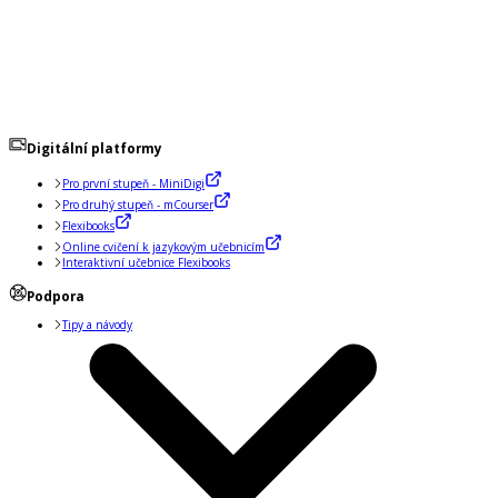
Digitální platformy
Pro první stupeň - MiniDigi
Pro druhý stupeň - mCourser
Flexibooks
Online cvičení k jazykovým učebnicím
Interaktivní učebnice Flexibooks
Podpora
Tipy a návody