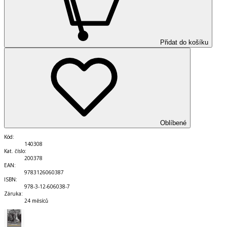
Přidat do košíku
Oblíbené
Kód
:
140308
Kat. číslo
:
200378
EAN
:
9783126060387
ISBN
:
978-3-12-606038-7
Záruka
:
24 měsíců