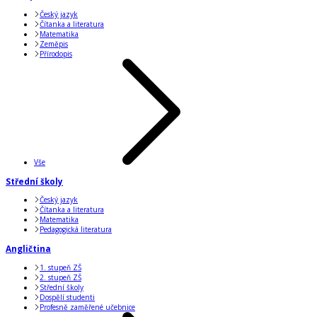
Český jazyk
Čítanka a literatura
Matematika
Zeměpis
Přírodopis
Vše
Střední školy
Český jazyk
Čítanka a literatura
Matematika
Pedagogická literatura
Angličtina
1. stupeň ZŠ
2. stupeň ZŠ
Střední školy
Dospělí studenti
Profesně zaměřené učebnice