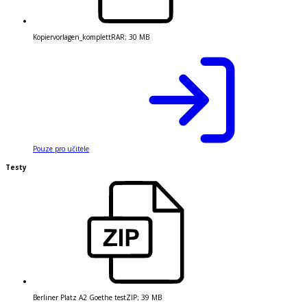
Kopiervorlagen_komplett
RAR
;
30 MB
Pouze pro učitele
Testy
Berliner Platz A2 Goethe test
ZIP
;
39 MB