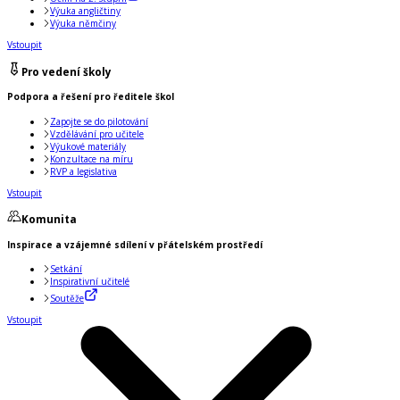
Výuka angličtiny
Výuka němčiny
Vstoupit
Pro vedení školy
Podpora a řešení pro ředitele škol
Zapojte se do pilotování
Vzdělávání pro učitele
Výukové materiály
Konzultace na míru
RVP a legislativa
Vstoupit
Komunita
Inspirace a vzájemné sdílení v přátelském prostředí
Setkání
Inspirativní učitelé
Soutěže
Vstoupit