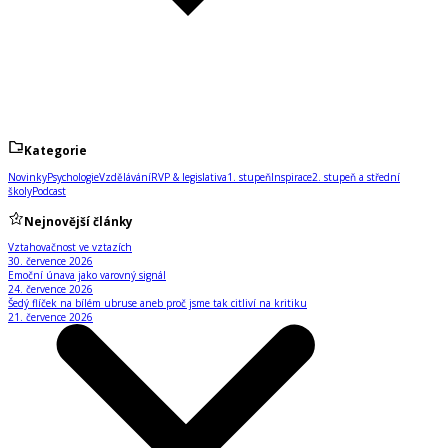
Kategorie
Novinky
Psychologie
Vzdělávání
RVP & legislativa
1. stupeň
Inspirace
2. stupeň a střední
školy
Podcast
Nejnovější články
Vztahovačnost ve vztazích
30. července 2026
Emoční únava jako varovný signál
24. července 2026
Šedý flíček na bílém ubruse aneb proč jsme tak citliví na kritiku
21. července 2026