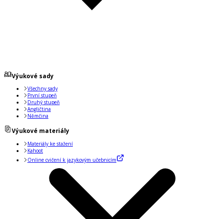
Výukové sady
Všechny sady
První stupeň
Druhý stupeň
Angličtina
Němčina
Výukové materiály
Materiály ke stažení
Kahoot
Online cvičení k jazykovým učebnicím