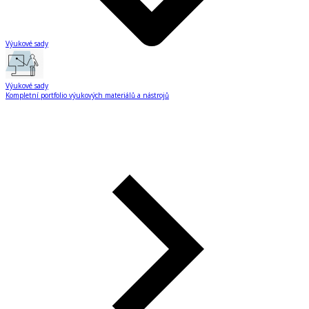
Výukové sady
Výukové sady
Kompletní portfolio výukových materiálů a nástrojů