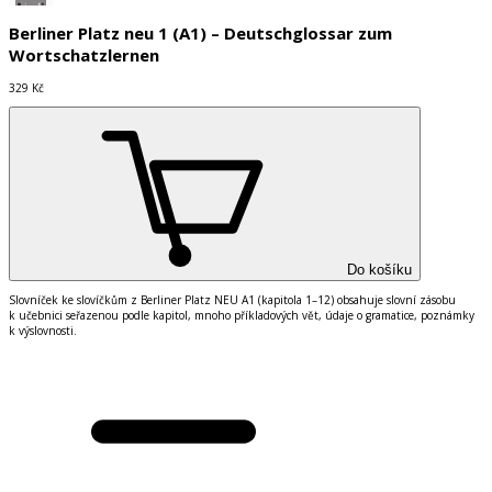
Berliner Platz neu 1 (A1) – Deutschglossar zum
Wortschatzlernen
329 Kč
Do košíku
Slovn
í
ček ke slov
í
čkům z Berliner Platz NEU A1 (kapitola 1
–
12) obsahuje slovn
í
z
á
sobu
k učebnici seřazenou podle kapitol, mnoho př
í
kladov
ý
ch vět,
ú
daje o gramatice, pozn
á
mky
k v
ý
slovnosti.