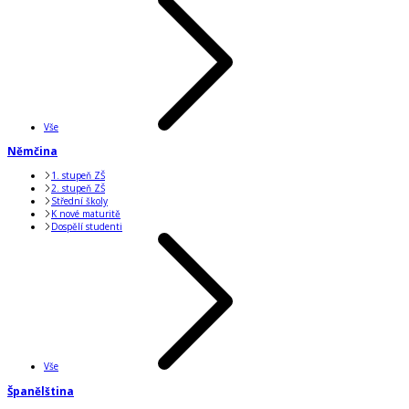
Vše
Němčina
1. stupeň ZŠ
2. stupeň ZŠ
Střední školy
K nové maturitě
Dospělí studenti
Vše
Španělština