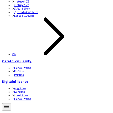
1. stupeň ZŠ
2. stupeň ZŠ
Střední školy
Zjednodušená četba
Dospělí studenti
Vše
Ostatní cizí jazyky
Francouzština
Ruština
Italština
Digitální licence
Angličtina
Němčina
Španělština
Francouzština