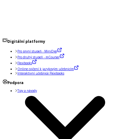
Digitální platformy
Pro první stupeň - MiniDigi
Pro druhý stupeň - mCourser
Flexibooks
Online cvičení k jazykovým učebnicím
Interaktivní učebnice Flexibooks
Podpora
Tipy a návody