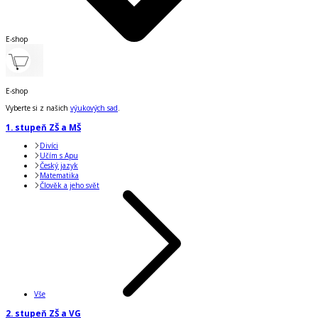
E-shop
E-shop
Vyberte si z našich
výukových sad
.
1. stupeň ZŠ a MŠ
Divíci
Učím s Apu
Český jazyk
Matematika
Člověk a jeho svět
Vše
2. stupeň ZŠ a VG