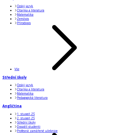
Český jazyk
Čítanka a literatura
Matematika
Zeměpis
Přírodopis
Vše
Střední školy
Český jazyk
Čítanka a literatura
Matematika
Pedagogická literatura
Angličtina
1. stupeň ZŠ
2. stupeň ZŠ
Střední školy
Dospělí studenti
Profesně zaměřené učebnice