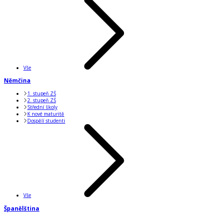
Vše
Němčina
1. stupeň ZŠ
2. stupeň ZŠ
Střední školy
K nové maturitě
Dospělí studenti
Vše
Španělština