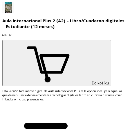
Aula internacional Plus 2 (A2) – Libro/Cuaderno digitales
– Estudiante (12 meses)
699 Kč
Do košíku
Esta versi
ó
n totalmente digital de Aula internacional Plus es la opci
ó
n ideal para aquellos
que desean usar extensivamente las tecnolog
í
as digitales tanto en cursos a distancia como
h
í
bridos o incluso presenciales.