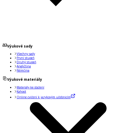
Výukové sady
Všechny sady
První stupeň
Druhý stupeň
Angličtina
Němčina
Výukové materiály
Materiály ke stažení
Kahoot
Online cvičení k jazykovým učebnicím