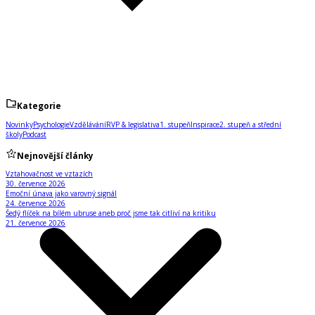
Kategorie
Novinky
Psychologie
Vzdělávání
RVP & legislativa
1. stupeň
Inspirace
2. stupeň a střední
školy
Podcast
Nejnovější články
Vztahovačnost ve vztazích
30. července 2026
Emoční únava jako varovný signál
24. července 2026
Šedý flíček na bílém ubruse aneb proč jsme tak citliví na kritiku
21. července 2026