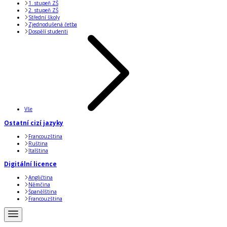
1. stupeň ZŠ
2. stupeň ZŠ
Střední školy
Zjednodušená četba
Dospělí studenti
Vše
Ostatní cizí jazyky
Francouzština
Ruština
Italština
Digitální licence
Angličtina
Němčina
Španělština
Francouzština