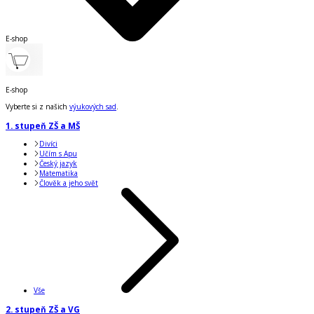
E-shop
E-shop
Vyberte si z našich
výukových sad
.
1. stupeň ZŠ a MŠ
Divíci
Učím s Apu
Český jazyk
Matematika
Člověk a jeho svět
Vše
2. stupeň ZŠ a VG