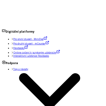
Digitální platformy
Pro první stupeň - MiniDigi
Pro druhý stupeň - mCourser
Flexibooks
Online cvičení k jazykovým učebnicím
Interaktivní učebnice Flexibooks
Podpora
Tipy a návody