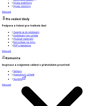
Výuka angličtiny
Výuka němčiny
Vstoupit
Pro vedení školy
Podpora a řešení pro ředitele škol
Zapojte se do pilotování
Vzdělávání pro učitele
Výukové materiály
Konzultace na míru
RVP a legislativa
Vstoupit
Komunita
Inspirace a vzájemné sdílení v přátelském prostředí
Setkání
Inspirativní učitelé
Soutěže
Vstoupit