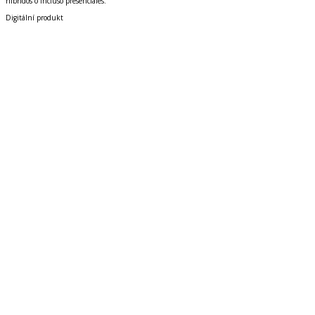
híbridos o incluso presenciales.
Digitální produkt