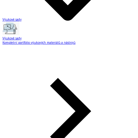
Výukové sady
Výukové sady
Kompletní portfolio výukových materiálů a nástrojů