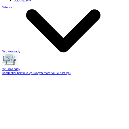
Soutěže
Vstoupit
Výukové sady
Výukové sady
Kompletní portfolio výukových materiálů a nástrojů