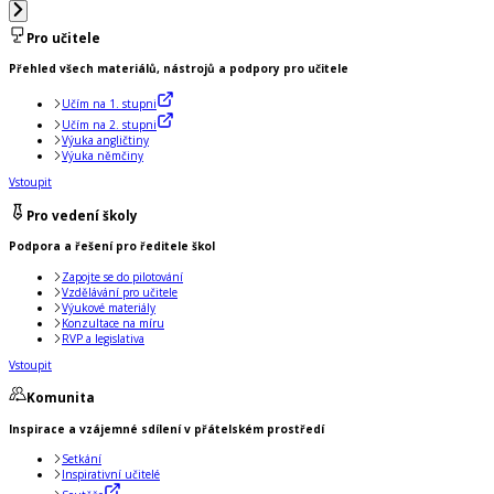
Pro učitele
Přehled všech materiálů, nástrojů a podpory pro učitele
Učím na 1. stupni
Učím na 2. stupni
Výuka angličtiny
Výuka němčiny
Vstoupit
Pro vedení školy
Podpora a řešení pro ředitele škol
Zapojte se do pilotování
Vzdělávání pro učitele
Výukové materiály
Konzultace na míru
RVP a legislativa
Vstoupit
Komunita
Inspirace a vzájemné sdílení v přátelském prostředí
Setkání
Inspirativní učitelé