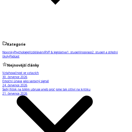
Kategorie
Novinky
Psychologie
Vzdělávání
RVP & legislativa
1. stupeň
Inspirace
2. stupeň a střední
školy
Podcast
Nejnovější články
Vztahovačnost ve vztazích
30. července 2026
Emoční únava jako varovný signál
24. července 2026
Šedý flíček na bílém ubruse aneb proč jsme tak citliví na kritiku
21. července 2026