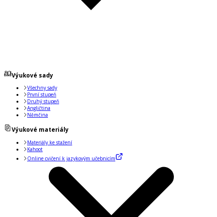
Výukové sady
Všechny sady
První stupeň
Druhý stupeň
Angličtina
Němčina
Výukové materiály
Materiály ke stažení
Kahoot
Online cvičení k jazykovým učebnicím