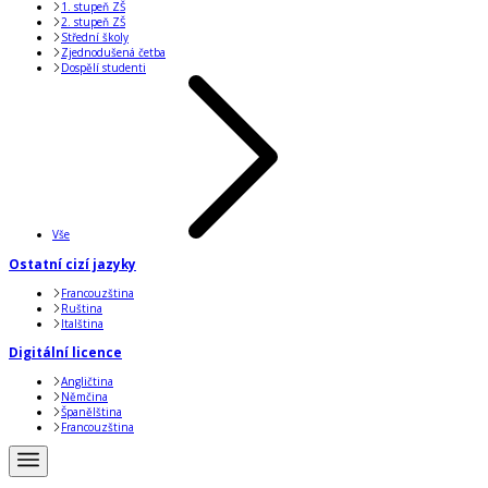
1. stupeň ZŠ
2. stupeň ZŠ
Střední školy
Zjednodušená četba
Dospělí studenti
Vše
Ostatní cizí jazyky
Francouzština
Ruština
Italština
Digitální licence
Angličtina
Němčina
Španělština
Francouzština