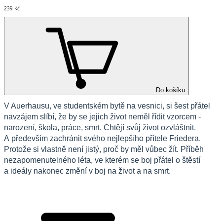
239 Kč
Do košíku
V Auerhausu, ve studentsk
é
m bytě na vesnici, si
š
est př
á
tel
navz
á
jem sl
í
b
í
, že by se jejich život neměl ř
í
dit vzorcem -
narozen
í
,
š
kola, pr
á
ce, smrt. Chtěj
í
svůj život ozvl
á
š
tnit.
A předev
š
í
m zachr
á
nit sv
é
ho nejlep
š
í
ho př
í
tele Friedera.
Protože si vlastně nen
í
jist
ý
, proč by měl vůbec ž
í
t. Př
í
běh
nezapomenuteln
é
ho l
é
ta, ve kter
é
m se boj př
á
tel o
š
těst
í
a ide
á
ly nakonec změn
í
v boj na život a na smrt.