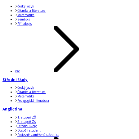
Český jazyk
Čítanka a literatura
Matematika
Zeměpis
Přírodopis
Vše
Střední školy
Český jazyk
Čítanka a literatura
Matematika
Pedagogická literatura
Angličtina
1. stupeň ZŠ
2. stupeň ZŠ
Střední školy
Dospělí studenti
Profesně zaměřené učebnice