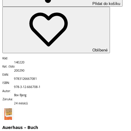
Přidat do košíku
Oblíbené
Kód
:
140220
Kat. číslo
:
200290
EAN
:
9783126667081
ISBN
:
978-3-12-666708-1
Autor
:
Bov Bjerg
Záruka
:
24 měsíců
Auerhaus – Buch