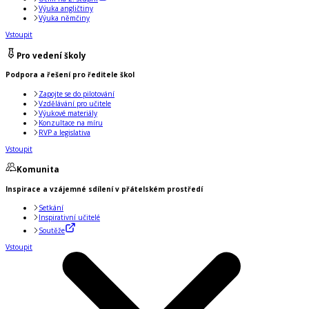
Výuka angličtiny
Výuka němčiny
Vstoupit
Pro vedení školy
Podpora a řešení pro ředitele škol
Zapojte se do pilotování
Vzdělávání pro učitele
Výukové materiály
Konzultace na míru
RVP a legislativa
Vstoupit
Komunita
Inspirace a vzájemné sdílení v přátelském prostředí
Setkání
Inspirativní učitelé
Soutěže
Vstoupit