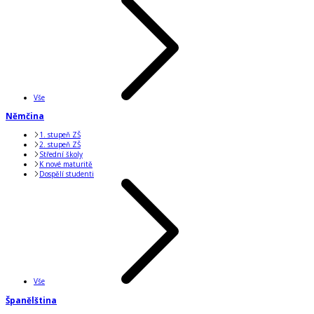
Vše
Němčina
1. stupeň ZŠ
2. stupeň ZŠ
Střední školy
K nové maturitě
Dospělí studenti
Vše
Španělština