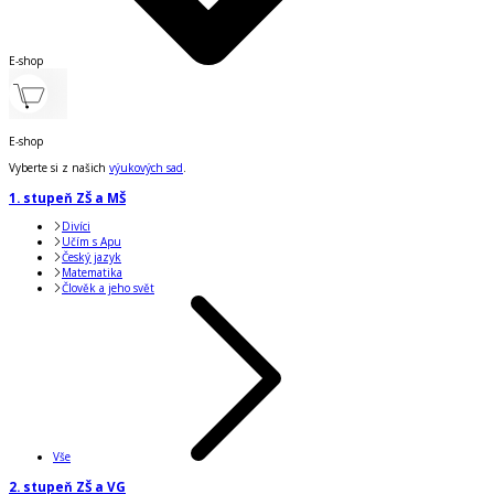
E-shop
E-shop
Vyberte si z našich
výukových sad
.
1. stupeň ZŠ a MŠ
Divíci
Učím s Apu
Český jazyk
Matematika
Člověk a jeho svět
Vše
2. stupeň ZŠ a VG