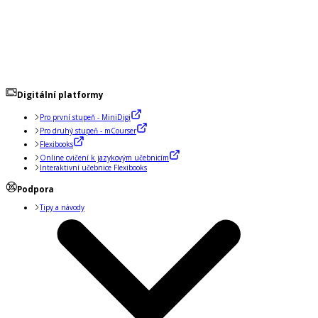
Digitální platformy
Pro první stupeň - MiniDigi
Pro druhý stupeň - mCourser
Flexibooks
Online cvičení k jazykovým učebnicím
Interaktivní učebnice Flexibooks
Podpora
Tipy a návody