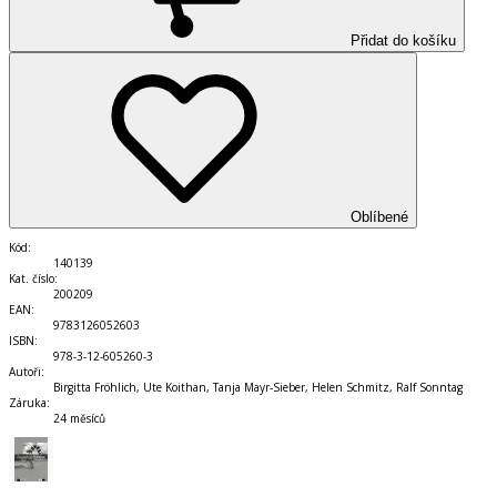
Přidat do košíku
Oblíbené
Kód
:
140139
Kat. číslo
:
200209
EAN
:
9783126052603
ISBN
:
978-3-12-605260-3
Autoři
:
Birgitta Fröhlich, Ute Koithan, Tanja Mayr-Sieber, Helen Schmitz, Ralf Sonntag
Záruka
:
24 měsíců