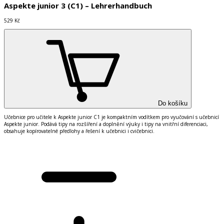
Aspekte junior 3 (C1) – Lehrerhandbuch
529 Kč
Do košíku
Učebnice pro učitele k Aspekte junior C1 je kompaktn
í
m vod
í
tkem pro vyučov
á
n
í
s učebnic
í
Aspekte junior. Pod
á
v
á
tipy na roz
š
í
řen
í
a doplněn
í
v
ý
uky i tipy na vnitřn
í
diferenciaci,
obsahuje kop
í
rovateln
é
předlohy a ře
š
en
í
k učebnici i cvičebnici.