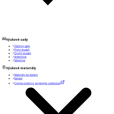
Výukové sady
Všechny sady
První stupeň
Druhý stupeň
Angličtina
Němčina
Výukové materiály
Materiály ke stažení
Kahoot
Online cvičení k jazykovým učebnicím