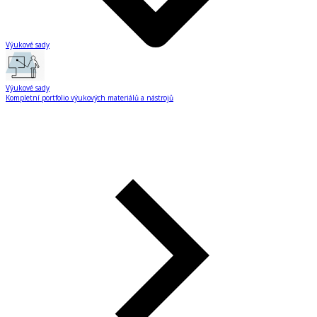
Výukové sady
Výukové sady
Kompletní portfolio výukových materiálů a nástrojů