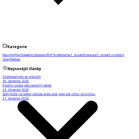
Kategorie
Novinky
Psychologie
Vzdělávání
RVP & legislativa
1. stupeň
Inspirace
2. stupeň a střední
školy
Podcast
Nejnovější články
Vztahovačnost ve vztazích
30. července 2026
Emoční únava jako varovný signál
24. července 2026
Šedý flíček na bílém ubruse aneb proč jsme tak citliví na kritiku
21. července 2026