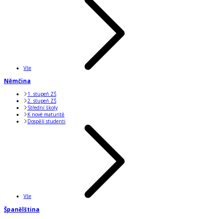
Vše
Němčina
1. stupeň ZŠ
2. stupeň ZŠ
Střední školy
K nové maturitě
Dospělí studenti
Vše
Španělština