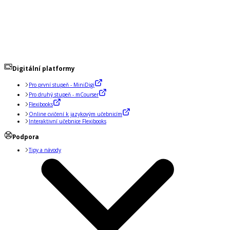
Digitální platformy
Pro první stupeň - MiniDigi
Pro druhý stupeň - mCourser
Flexibooks
Online cvičení k jazykovým učebnicím
Interaktivní učebnice Flexibooks
Podpora
Tipy a návody