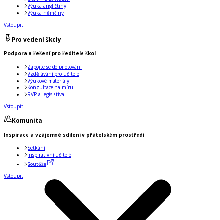
Výuka angličtiny
Výuka němčiny
Vstoupit
Pro vedení školy
Podpora a řešení pro ředitele škol
Zapojte se do pilotování
Vzdělávání pro učitele
Výukové materiály
Konzultace na míru
RVP a legislativa
Vstoupit
Komunita
Inspirace a vzájemné sdílení v přátelském prostředí
Setkání
Inspirativní učitelé
Soutěže
Vstoupit