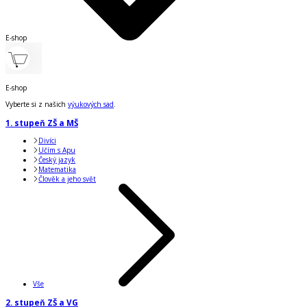
E-shop
E-shop
Vyberte si z našich
výukových sad
.
1. stupeň ZŠ a MŠ
Divíci
Učím s Apu
Český jazyk
Matematika
Člověk a jeho svět
Vše
2. stupeň ZŠ a VG