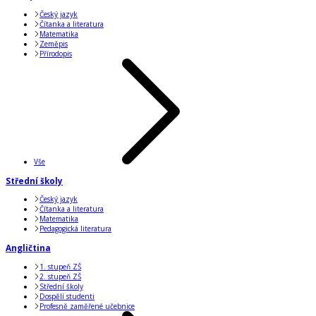
Český jazyk
Čítanka a literatura
Matematika
Zeměpis
Přírodopis
Vše
Střední školy
Český jazyk
Čítanka a literatura
Matematika
Pedagogická literatura
Angličtina
1. stupeň ZŠ
2. stupeň ZŠ
Střední školy
Dospělí studenti
Profesně zaměřené učebnice