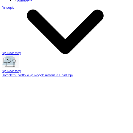
Soutěže
Vstoupit
Výukové sady
Výukové sady
Kompletní portfolio výukových materiálů a nástrojů