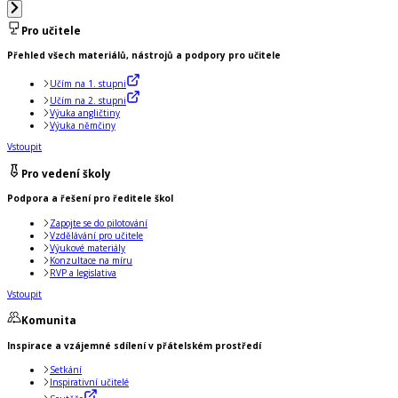
Pro učitele
Přehled všech materiálů, nástrojů a podpory pro učitele
Učím na 1. stupni
Učím na 2. stupni
Výuka angličtiny
Výuka němčiny
Vstoupit
Pro vedení školy
Podpora a řešení pro ředitele škol
Zapojte se do pilotování
Vzdělávání pro učitele
Výukové materiály
Konzultace na míru
RVP a legislativa
Vstoupit
Komunita
Inspirace a vzájemné sdílení v přátelském prostředí
Setkání
Inspirativní učitelé