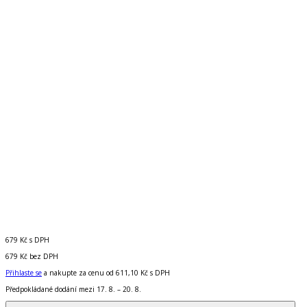
679 Kč
s DPH
679 Kč
bez DPH
Přihlaste se
a nakupte za cenu od
611,10 Kč
s DPH
Předpokládané dodání mezi 17. 8. – 20. 8.