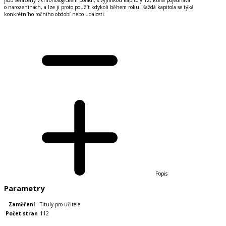
o narozenin
á
ch, a lze ji proto použ
í
t kdykoli během roku. Každ
á
kapitola se t
ý
k
á
konkr
é
tn
í
ho ročn
í
ho obdob
í
nebo ud
á
losti.
Popis
Parametry
Zaměření
Tituly pro učitele
Počet stran
112