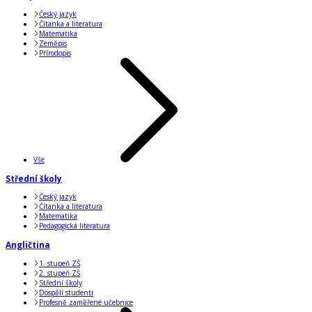
Český jazyk
Čítanka a literatura
Matematika
Zeměpis
Přírodopis
Vše
Střední školy
Český jazyk
Čítanka a literatura
Matematika
Pedagogická literatura
Angličtina
1. stupeň ZŠ
2. stupeň ZŠ
Střední školy
Dospělí studenti
Profesně zaměřené učebnice