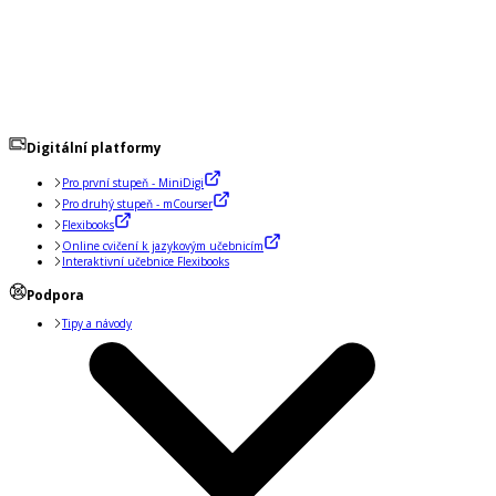
Digitální platformy
Pro první stupeň - MiniDigi
Pro druhý stupeň - mCourser
Flexibooks
Online cvičení k jazykovým učebnicím
Interaktivní učebnice Flexibooks
Podpora
Tipy a návody