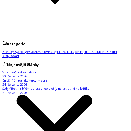
Kategorie
Novinky
Psychologie
Vzdělávání
RVP & legislativa
1. stupeň
Inspirace
2. stupeň a střední
školy
Podcast
Nejnovější články
Vztahovačnost ve vztazích
30. července 2026
Emoční únava jako varovný signál
24. července 2026
Šedý flíček na bílém ubruse aneb proč jsme tak citliví na kritiku
21. července 2026