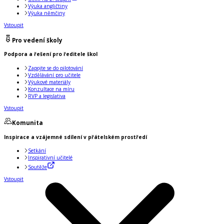
Výuka angličtiny
Výuka němčiny
Vstoupit
Pro vedení školy
Podpora a řešení pro ředitele škol
Zapojte se do pilotování
Vzdělávání pro učitele
Výukové materiály
Konzultace na míru
RVP a legislativa
Vstoupit
Komunita
Inspirace a vzájemné sdílení v přátelském prostředí
Setkání
Inspirativní učitelé
Soutěže
Vstoupit