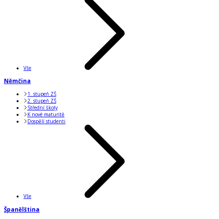
Vše
Němčina
1. stupeň ZŠ
2. stupeň ZŠ
Střední školy
K nové maturitě
Dospělí studenti
Vše
Španělština