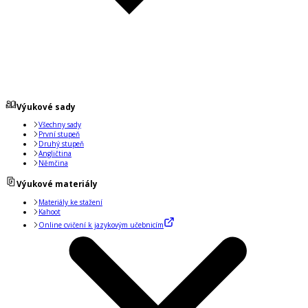
Výukové sady
Všechny sady
První stupeň
Druhý stupeň
Angličtina
Němčina
Výukové materiály
Materiály ke stažení
Kahoot
Online cvičení k jazykovým učebnicím