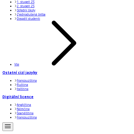
1. stupeň ZŠ
2. stupeň ZŠ
Střední školy
Zjednodušená četba
Dospělí studenti
Vše
Ostatní cizí jazyky
Francouzština
Ruština
Italština
Digitální licence
Angličtina
Němčina
Španělština
Francouzština