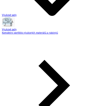
Výukové sady
Výukové sady
Kompletní portfolio výukových materiálů a nástrojů