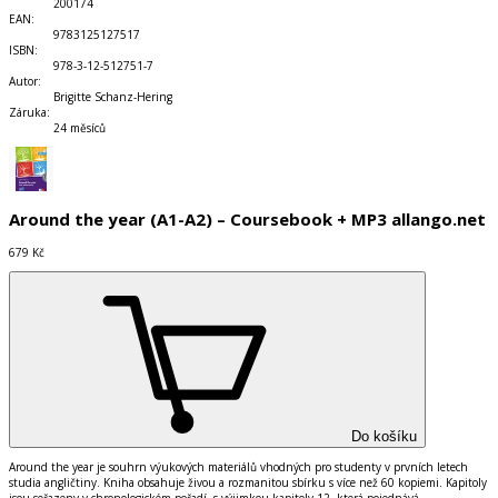
200174
EAN
:
9783125127517
ISBN
:
978-3-12-512751-7
Autor
:
Brigitte Schanz-Hering
Záruka
:
24 měsíců
Around the year (A1-A2) – Coursebook + MP3 allango.net
679 Kč
Do košíku
Around the year je souhrn v
ý
ukov
ý
ch materi
á
lů vhodn
ý
ch pro studenty v prvn
í
ch letech
studia angličtiny. Kniha obsahuje živou a rozmanitou sb
í
rku s v
í
ce než 60 kopiemi. Kapitoly
jsou seřazeny v chronologick
é
m pořad
í
, s v
ý
jimkou kapitoly 12, kter
á
pojedn
á
v
á