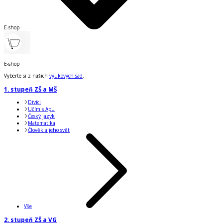
E-shop
E-shop
Vyberte si z našich
výukových sad
.
1. stupeň ZŠ a MŠ
Divíci
Učím s Apu
Český jazyk
Matematika
Člověk a jeho svět
Vše
2. stupeň ZŠ a VG