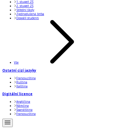
1. stupeň ZŠ
2. stupeň ZŠ
Střední školy
Zjednodušená četba
Dospělí studenti
Vše
Ostatní cizí jazyky
Francouzština
Ruština
Italština
Digitální licence
Angličtina
Němčina
Španělština
Francouzština