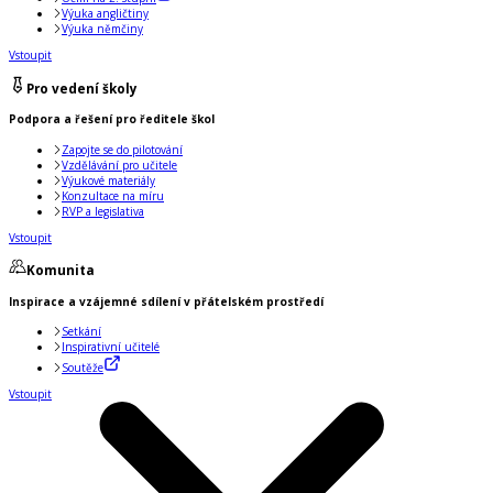
Výuka angličtiny
Výuka němčiny
Vstoupit
Pro vedení školy
Podpora a řešení pro ředitele škol
Zapojte se do pilotování
Vzdělávání pro učitele
Výukové materiály
Konzultace na míru
RVP a legislativa
Vstoupit
Komunita
Inspirace a vzájemné sdílení v přátelském prostředí
Setkání
Inspirativní učitelé
Soutěže
Vstoupit