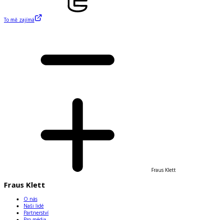
To mě zajímá
Fraus Klett
Fraus Klett
O nás
Naši lidé
Partnerství
Pro média