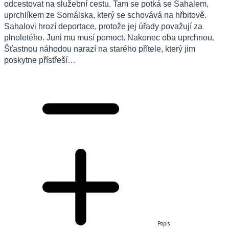
odcestovat na služebn
í
cestu. Tam se potk
á
se Sahalem,
uprchl
í
kem ze Som
á
lska, kter
ý
se schov
á
v
á
na hřbitově.
Sahalovi hroz
í
deportace, protože jej
ú
řady považuj
í
za
plnolet
é
ho. Juni mu mus
í
pomoct. Nakonec oba uprchnou.
Š
ťastnou n
á
hodou naraz
í
na star
é
ho př
í
tele, kter
ý
jim
poskytne př
í
stře
š
í
…
Popis