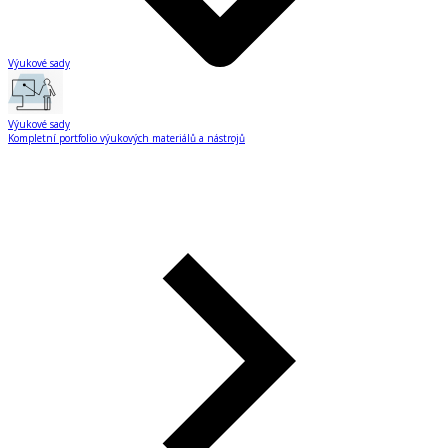
Výukové sady
Výukové sady
Kompletní portfolio výukových materiálů a nástrojů