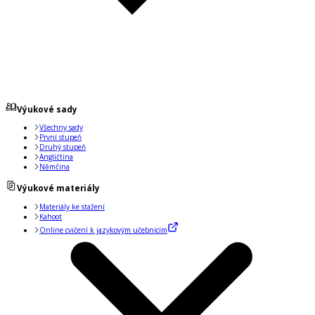
Výukové sady
Všechny sady
První stupeň
Druhý stupeň
Angličtina
Němčina
Výukové materiály
Materiály ke stažení
Kahoot
Online cvičení k jazykovým učebnicím