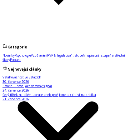
Kategorie
Novinky
Psychologie
Vzdělávání
RVP & legislativa
1. stupeň
Inspirace
2. stupeň a střední
školy
Podcast
Nejnovější články
Vztahovačnost ve vztazích
30. července 2026
Emoční únava jako varovný signál
24. července 2026
Šedý flíček na bílém ubruse aneb proč jsme tak citliví na kritiku
21. července 2026