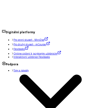
Digitální platformy
Pro první stupeň - MiniDigi
Pro druhý stupeň - mCourser
Flexibooks
Online cvičení k jazykovým učebnicím
Interaktivní učebnice Flexibooks
Podpora
Tipy a návody