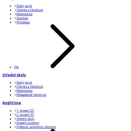
Český jazyk
Čítanka a literatura
Matematika
Zeměpis
Přírodopis
Vše
Střední školy
Český jazyk
Čítanka a literatura
Matematika
Pedagogická literatura
Angličtina
1. stupeň ZŠ
2. stupeň ZŠ
Střední školy
Dospělí studenti
Profesně zaměřené učebnice