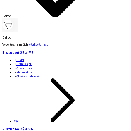
E-shop
E-shop
Vyberte si z našich
výukových sad
.
1. stupeň ZŠ a MŠ
Divíci
Učím s Apu
Český jazyk
Matematika
Člověk a jeho svět
Vše
2. stupeň ZŠ a VG