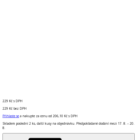
229 Kč
s DPH
229 Kč
bez DPH
Přihlaste se
a nakupte za cenu od
206,10 Kč
s DPH
Skladem poslední 2 ks, další kusy na objednávku. Předpokládané dodání mezi 17. 8. – 20.
8.