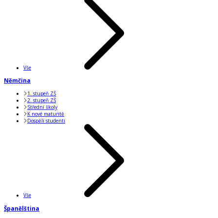
Vše
Němčina
1. stupeň ZŠ
2. stupeň ZŠ
Střední školy
K nové maturitě
Dospělí studenti
Vše
Španělština