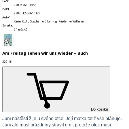
EAN
:
9783126661010
ISBN
:
978-3-12-666101-0
Autoři
:
Karin Koch, Stephanie Eikerling, Friederike Wilhemi
Záruka
:
24 měsíců
Am Freitag sehen wir uns wieder – Buch
229 Kč
Do košíku
Juni na
š
těst
í
žije u sv
é
ho otce. Jej
í
matka totiž v
š
e pl
á
nuje.
Juni ale mus
í
pr
á
zdniny str
á
vit u n
í
, protože otec mus
í