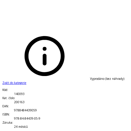
Vyprodáno (bez náhrady)
Zpět do kategorie
Kód
:
140093
Kat. číslo
:
200163
EAN
:
9788484439059
ISBN
:
978-84-84439-05-9
Záruka
:
24 měsíců