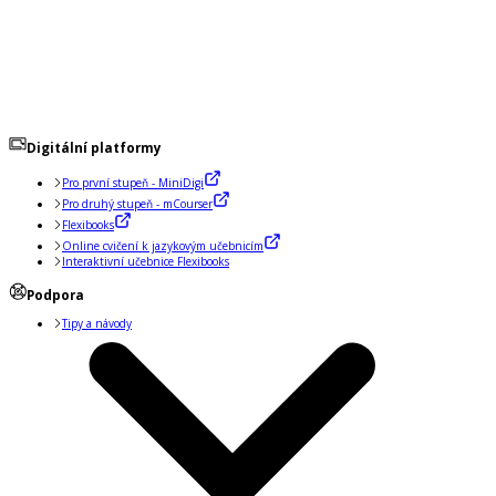
Digitální platformy
Pro první stupeň - MiniDigi
Pro druhý stupeň - mCourser
Flexibooks
Online cvičení k jazykovým učebnicím
Interaktivní učebnice Flexibooks
Podpora
Tipy a návody