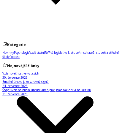
Kategorie
Novinky
Psychologie
Vzdělávání
RVP & legislativa
1. stupeň
Inspirace
2. stupeň a střední
školy
Podcast
Nejnovější články
Vztahovačnost ve vztazích
30. července 2026
Emoční únava jako varovný signál
24. července 2026
Šedý flíček na bílém ubruse aneb proč jsme tak citliví na kritiku
21. července 2026