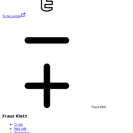
To mě zajímá
Fraus Klett
Fraus Klett
O nás
Naši lidé
Partnerství