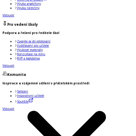
Výuka angličtiny
Výuka němčiny
Vstoupit
Pro vedení školy
Podpora a řešení pro ředitele škol
Zapojte se do pilotování
Vzdělávání pro učitele
Výukové materiály
Konzultace na míru
RVP a legislativa
Vstoupit
Komunita
Inspirace a vzájemné sdílení v přátelském prostředí
Setkání
Inspirativní učitelé
Soutěže
Vstoupit