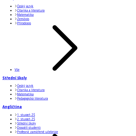
Český jazyk
Čítanka a literatura
Matematika
Zeměpis
Přírodopis
Vše
Střední školy
Český jazyk
Čítanka a literatura
Matematika
Pedagogická literatura
Angličtina
1. stupeň ZŠ
2. stupeň ZŠ
Střední školy
Dospělí studenti
Profesně zaměřené učebnice