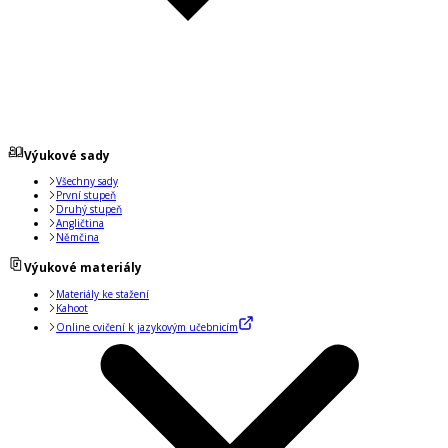
Výukové sady
Všechny sady
První stupeň
Druhý stupeň
Angličtina
Němčina
Výukové materiály
Materiály ke stažení
Kahoot
Online cvičení k jazykovým učebnicím