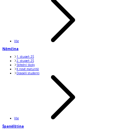
Vše
Němčina
1. stupeň ZŠ
2. stupeň ZŠ
Střední školy
K nové maturitě
Dospělí studenti
Vše
Španělština