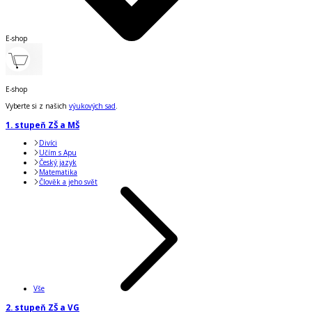
E-shop
E-shop
Vyberte si z našich
výukových sad
.
1. stupeň ZŠ a MŠ
Divíci
Učím s Apu
Český jazyk
Matematika
Člověk a jeho svět
Vše
2. stupeň ZŠ a VG