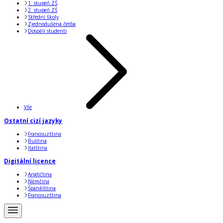
1. stupeň ZŠ
2. stupeň ZŠ
Střední školy
Zjednodušená četba
Dospělí studenti
Vše
Ostatní cizí jazyky
Francouzština
Ruština
Italština
Digitální licence
Angličtina
Němčina
Španělština
Francouzština