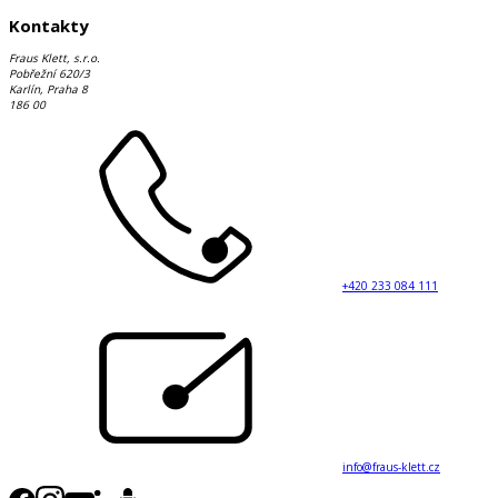
Kontakty
Fraus Klett, s.r.o.
Pobřežní 620/3
Karlín, Praha 8
186 00
+420 233 084 111
info@fraus-klett.cz