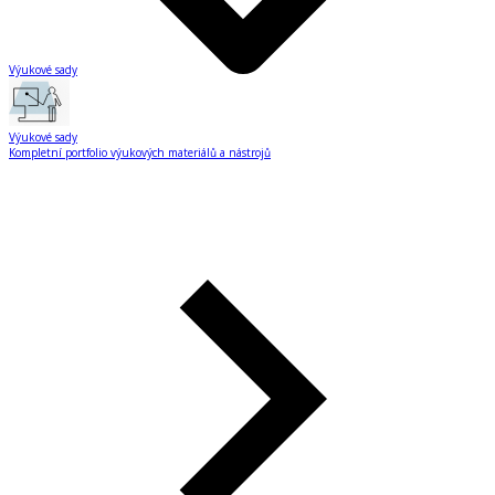
Výukové sady
Výukové sady
Kompletní portfolio výukových materiálů a nástrojů