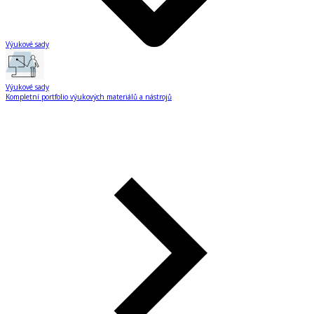
Výukové sady
Výukové sady
Kompletní portfolio výukových materiálů a nástrojů