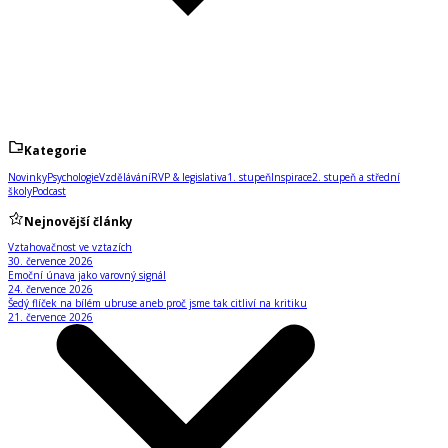
Kategorie
Novinky
Psychologie
Vzdělávání
RVP & legislativa
1. stupeň
Inspirace
2. stupeň a střední
školy
Podcast
Nejnovější články
Vztahovačnost ve vztazích
30. července 2026
Emoční únava jako varovný signál
24. července 2026
Šedý flíček na bílém ubruse aneb proč jsme tak citliví na kritiku
21. července 2026