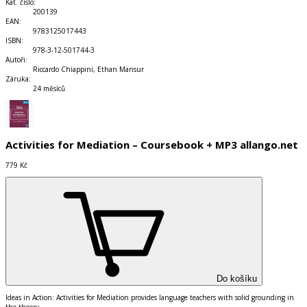
Kat. číslo
:
200139
EAN
:
9783125017443
ISBN
:
978-3-12-501744-3
Autoři
:
Riccardo Chiappini, Ethan Mansur
Záruka
:
24 měsíců
Activities for Mediation – Coursebook + MP3 allango.net
779 Kč
Do košíku
Ideas in Action:
Activities for Mediation provides language teachers with solid grounding in
the theory