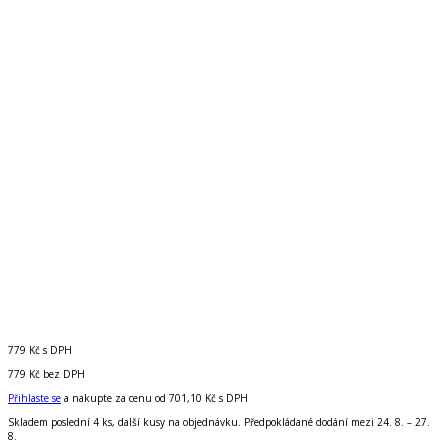
779 Kč
s DPH
779 Kč
bez DPH
Přihlaste se
a nakupte za cenu od
701,10 Kč
s DPH
Skladem poslední 4 ks, další kusy na objednávku. Předpokládané dodání mezi 24. 8. – 27.
8.