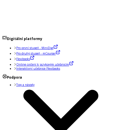
Digitální platformy
Pro první stupeň - MiniDigi
Pro druhý stupeň - mCourser
Flexibooks
Online cvičení k jazykovým učebnicím
Interaktivní učebnice Flexibooks
Podpora
Tipy a návody