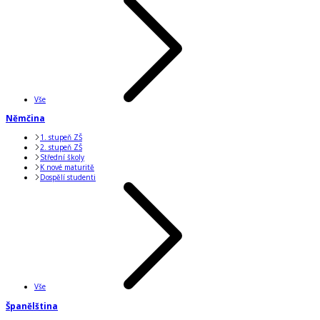
Vše
Němčina
1. stupeň ZŠ
2. stupeň ZŠ
Střední školy
K nové maturitě
Dospělí studenti
Vše
Španělština