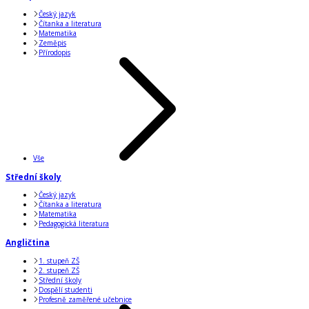
Český jazyk
Čítanka a literatura
Matematika
Zeměpis
Přírodopis
Vše
Střední školy
Český jazyk
Čítanka a literatura
Matematika
Pedagogická literatura
Angličtina
1. stupeň ZŠ
2. stupeň ZŠ
Střední školy
Dospělí studenti
Profesně zaměřené učebnice