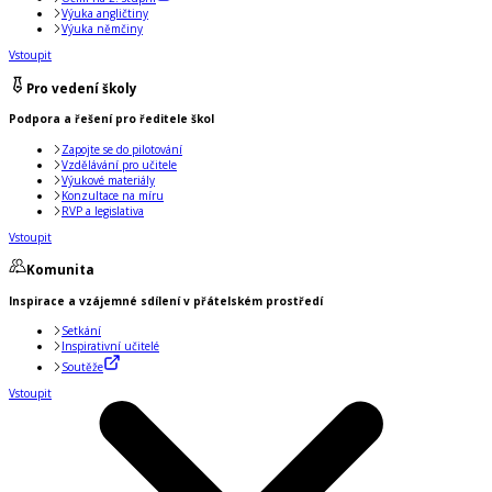
Výuka angličtiny
Výuka němčiny
Vstoupit
Pro vedení školy
Podpora a řešení pro ředitele škol
Zapojte se do pilotování
Vzdělávání pro učitele
Výukové materiály
Konzultace na míru
RVP a legislativa
Vstoupit
Komunita
Inspirace a vzájemné sdílení v přátelském prostředí
Setkání
Inspirativní učitelé
Soutěže
Vstoupit