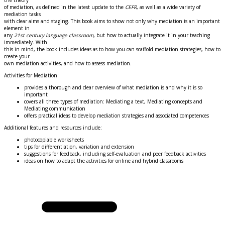
of mediation, as defined in the latest update to the
CEFR
, as well as a wide variety of
mediation tasks
with clear aims and staging. This book aims to show not only why mediation is an important
element in
any
21st century language classroom
, but how to actually integrate it in your teaching
immediately. With
this in mind, the book includes ideas as to how you can scaffold mediation strategies, how to
create your
own mediation activities, and how to assess mediation.
Activities for Mediation:
provides a thorough and clear overview of what mediation is and why it is so
important
covers all three types of mediation: Mediating a text, Mediating concepts and
Mediating communication
offers practical ideas to develop mediation strategies and associated competences
Additional features and resources include:
photocopiable worksheets
tips for differentiation, variation and extension
suggestions for feedback, including self-evaluation and peer feedback activities
ideas on how to adapt the activities for online and hybrid classrooms