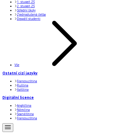
1. stupeň ZŠ
2. stupeň ZŠ
Střední školy
Zjednodušená četba
Dospělí studenti
Vše
Ostatní cizí jazyky
Francouzština
Ruština
Italština
Digitální licence
Angličtina
Němčina
Španělština
Francouzština