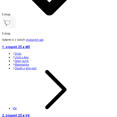
E-shop
E-shop
Vyberte si z našich
výukových sad
.
1. stupeň ZŠ a MŠ
Divíci
Učím s Apu
Český jazyk
Matematika
Člověk a jeho svět
Vše
2. stupeň ZŠ a VG