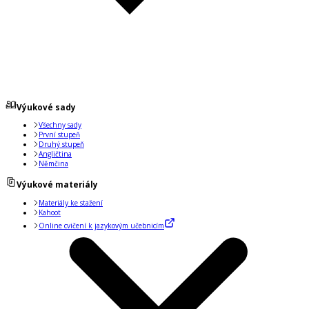
Výukové sady
Všechny sady
První stupeň
Druhý stupeň
Angličtina
Němčina
Výukové materiály
Materiály ke stažení
Kahoot
Online cvičení k jazykovým učebnicím