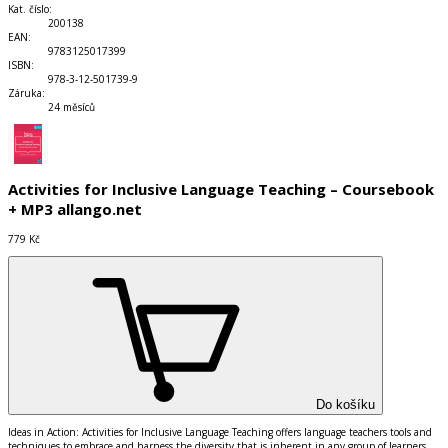
Kat. číslo
:
200138
EAN
:
9783125017399
ISBN
:
978-3-12-501739-9
Záruka
:
24 měsíců
Activities for Inclusive Language Teaching – Coursebook
+ MP3 allango.net
779 Kč
Do košíku
Ideas in Action: Activities for Inclusive Language Teaching
offers language teachers tools and
techniques to embrace and harness the diversity that is inherent in any group of learners.