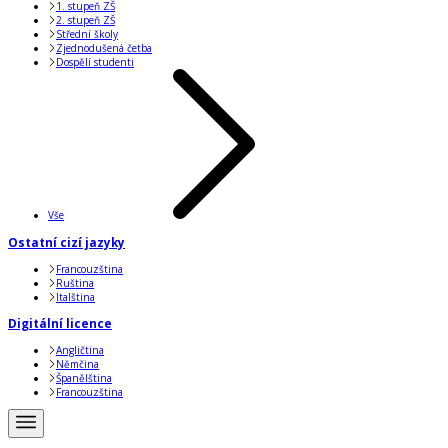
1. stupeň ZŠ
2. stupeň ZŠ
Střední školy
Zjednodušená četba
Dospělí studenti
Vše
Ostatní cizí jazyky
Francouzština
Ruština
Italština
Digitální licence
Angličtina
Němčina
Španělština
Francouzština