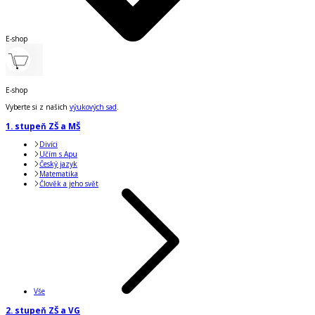
E-shop
E-shop
Vyberte si z našich
výukových sad
.
1. stupeň ZŠ a MŠ
Divíci
Učím s Apu
Český jazyk
Matematika
Člověk a jeho svět
Vše
2. stupeň ZŠ a VG