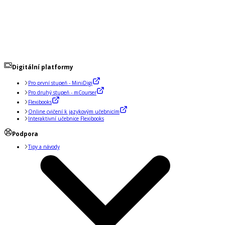
Digitální platformy
Pro první stupeň - MiniDigi
Pro druhý stupeň - mCourser
Flexibooks
Online cvičení k jazykovým učebnicím
Interaktivní učebnice Flexibooks
Podpora
Tipy a návody