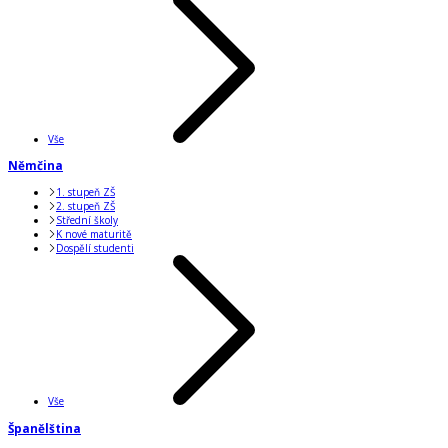
Vše
Němčina
1. stupeň ZŠ
2. stupeň ZŠ
Střední školy
K nové maturitě
Dospělí studenti
Vše
Španělština