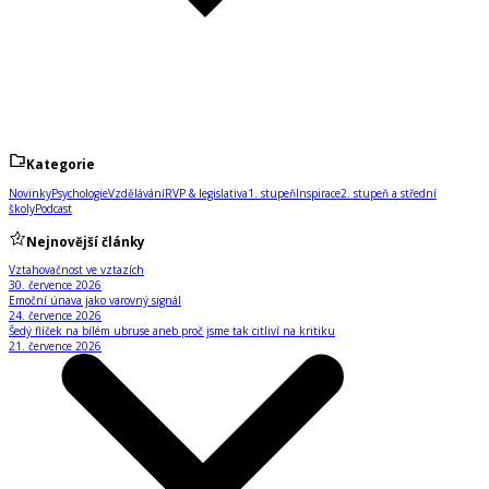
Kategorie
Novinky
Psychologie
Vzdělávání
RVP & legislativa
1. stupeň
Inspirace
2. stupeň a střední
školy
Podcast
Nejnovější články
Vztahovačnost ve vztazích
30. července 2026
Emoční únava jako varovný signál
24. července 2026
Šedý flíček na bílém ubruse aneb proč jsme tak citliví na kritiku
21. července 2026