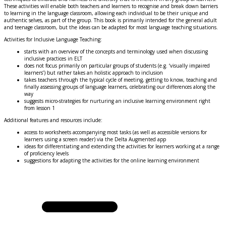
These activities will enable both teachers and learners to recognise and break down barriers
to learning in the language classroom, allowing each individual to be their unique and
authentic selves, as part of the group. This book is primarily intended for the general adult
and teenage classroom, but the ideas can be adapted for most language teaching situations.
Activities for Inclusive Language Teaching:
starts with an overview of the concepts and terminology used when discussing
inclusive practices in ELT
does not focus primarily on particular groups of students (e.g.
‘
visually impaired
learners
’
) but rather takes an holistic approach to inclusion
takes teachers through the typical cycle of meeting, getting to know, teaching and
finally assessing groups of language learners, celebrating our differences along the
way
suggests micro-strategies for nurturing an inclusive learning environment right
from lesson 1
Additional features and resources include:
access to worksheets accompanying most tasks (as well as accessible versions for
learners using a screen reader) via the Delta Augmented app
ideas for differentiating and extending the activities for learners working at a range
of proficiency levels
suggestions for adapting the activities for the online learning environment