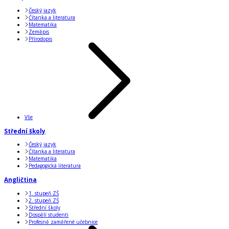
Český jazyk
Čítanka a literatura
Matematika
Zeměpis
Přírodopis
Vše
Střední školy
Český jazyk
Čítanka a literatura
Matematika
Pedagogická literatura
Angličtina
1. stupeň ZŠ
2. stupeň ZŠ
Střední školy
Dospělí studenti
Profesně zaměřené učebnice