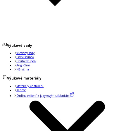
Výukové sady
Všechny sady
První stupeň
Druhý stupeň
Angličtina
Němčina
Výukové materiály
Materiály ke stažení
Kahoot
Online cvičení k jazykovým učebnicím