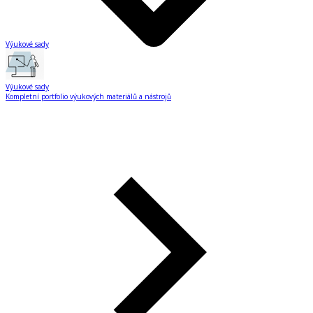
Výukové sady
Výukové sady
Kompletní portfolio výukových materiálů a nástrojů