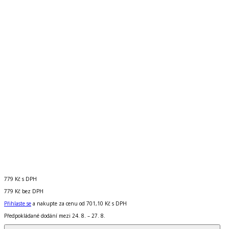
779 Kč
s DPH
779 Kč
bez DPH
Přihlaste se
a nakupte za cenu od
701,10 Kč
s DPH
Předpokládané dodání mezi 24. 8. – 27. 8.