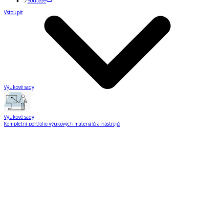
Soutěže
Vstoupit
Výukové sady
Výukové sady
Kompletní portfolio výukových materiálů a nástrojů