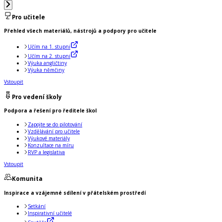
Pro učitele
Přehled všech materiálů, nástrojů a podpory pro učitele
Učím na 1. stupni
Učím na 2. stupni
Výuka angličtiny
Výuka němčiny
Vstoupit
Pro vedení školy
Podpora a řešení pro ředitele škol
Zapojte se do pilotování
Vzdělávání pro učitele
Výukové materiály
Konzultace na míru
RVP a legislativa
Vstoupit
Komunita
Inspirace a vzájemné sdílení v přátelském prostředí
Setkání
Inspirativní učitelé