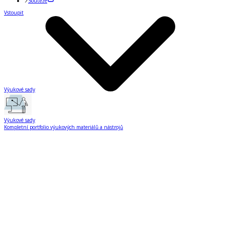
Soutěže
Vstoupit
Výukové sady
Výukové sady
Kompletní portfolio výukových materiálů a nástrojů