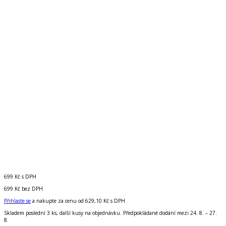
699 Kč
s DPH
699 Kč
bez DPH
Přihlaste se
a nakupte za cenu od
629,10 Kč
s DPH
Skladem poslední 3 ks, další kusy na objednávku. Předpokládané dodání mezi 24. 8. – 27.
8.