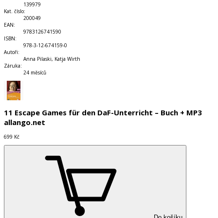
139979
Kat. číslo
:
200049
EAN
:
9783126741590
ISBN
:
978-3-12-674159-0
Autoři
:
Anna Pilaski, Katja Wirth
Záruka
:
24 měsíců
11 Escape Games für den DaF-Unterricht – Buch + MP3
allango.net
699 Kč
Do košíku