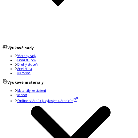
Výukové sady
Všechny sady
První stupeň
Druhý stupeň
Angličtina
Němčina
Výukové materiály
Materiály ke stažení
Kahoot
Online cvičení k jazykovým učebnicím