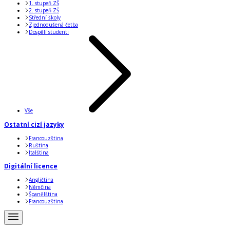
1. stupeň ZŠ
2. stupeň ZŠ
Střední školy
Zjednodušená četba
Dospělí studenti
Vše
Ostatní cizí jazyky
Francouzština
Ruština
Italština
Digitální licence
Angličtina
Němčina
Španělština
Francouzština