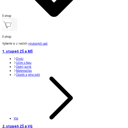
E-shop
E-shop
Vyberte si z našich
výukových sad
.
1. stupeň ZŠ a MŠ
Divíci
Učím s Apu
Český jazyk
Matematika
Člověk a jeho svět
Vše
2. stupeň ZŠ a VG