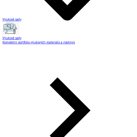
Výukové sady
Výukové sady
Kompletní portfolio výukových materiálů a nástrojů