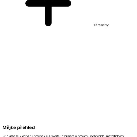
Parametry
Mějte přehled
Přihlaste se k odběru novinek a získejte informace o nových učebnicích, metodických