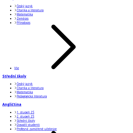
Český jazyk
Čítanka a literatura
Matematika
Zeměpis
Přírodopis
Vše
Střední školy
Český jazyk
Čítanka a literatura
Matematika
Pedagogická literatura
Angličtina
1. stupeň ZŠ
2. stupeň ZŠ
Střední školy
Dospělí studenti
Profesně zaměřené učebnice