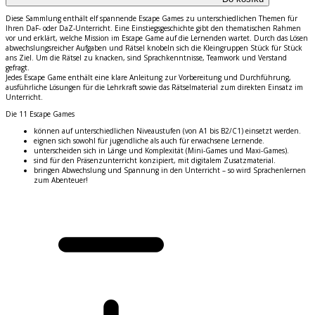
Diese Sammlung enth
ä
lt elf spannende Escape Games zu unterschiedlichen Themen f
ü
r
Ihren DaF- oder DaZ-Unterricht. Eine Einstiegsgeschichte gibt den thematischen Rahmen
vor und erkl
ä
rt, welche Mission im Escape Game auf die Lernenden wartet. Durch das L
ö
sen
abwechslungsreicher Aufgaben und R
ä
tsel knobeln sich die Kleingruppen St
ü
ck f
ü
r St
ü
ck
ans Ziel. Um die R
ä
tsel zu knacken, sind Sprachkenntnisse, Teamwork und Verstand
gefragt.
Jedes Escape Game enth
ä
lt eine klare Anleitung zur Vorbereitung und Durchf
ü
hrung,
ausf
ü
hrliche L
ö
sungen f
ü
r die Lehrkraft sowie das R
ä
tselmaterial zum direkten Einsatz im
Unterricht.
Die 11 Escape Games
k
ö
nnen auf unterschiedlichen Niveaustufen (von A1 bis B2/C1) einsetzt werden.
eignen sich sowohl f
ü
r jugendliche als auch f
ü
r erwachsene Lernende.
unterscheiden sich in L
ä
nge und Komplexit
ä
t (Mini-Games und Maxi-Games).
sind f
ü
r den Pr
ä
senzunterricht konzipiert, mit digitalem Zusatzmaterial.
bringen Abwechslung und Spannung in den Unterricht
–
so wird Sprachenlernen
zum Abenteuer!