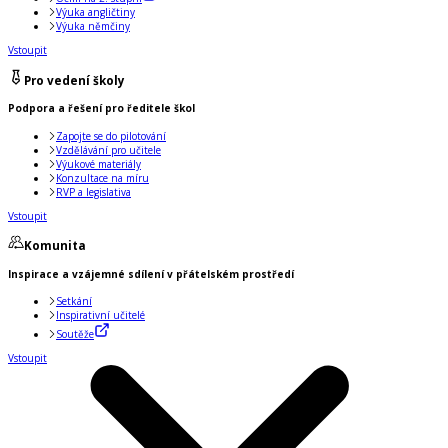
Výuka angličtiny
Výuka němčiny
Vstoupit
Pro vedení školy
Podpora a řešení pro ředitele škol
Zapojte se do pilotování
Vzdělávání pro učitele
Výukové materiály
Konzultace na míru
RVP a legislativa
Vstoupit
Komunita
Inspirace a vzájemné sdílení v přátelském prostředí
Setkání
Inspirativní učitelé
Soutěže
Vstoupit