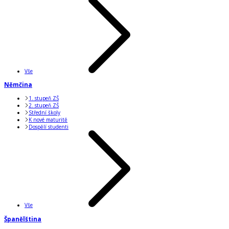
Vše
Němčina
1. stupeň ZŠ
2. stupeň ZŠ
Střední školy
K nové maturitě
Dospělí studenti
Vše
Španělština