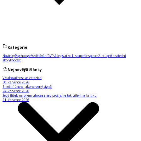
Kategorie
Novinky
Psychologie
Vzdělávání
RVP & legislativa
1. stupeň
Inspirace
2. stupeň a střední
školy
Podcast
Nejnovější články
Vztahovačnost ve vztazích
30. července 2026
Emoční únava jako varovný signál
24. července 2026
Šedý flíček na bílém ubruse aneb proč jsme tak citliví na kritiku
21. července 2026