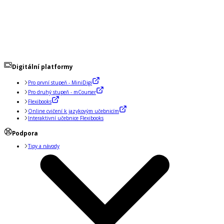
Digitální platformy
Pro první stupeň - MiniDigi
Pro druhý stupeň - mCourser
Flexibooks
Online cvičení k jazykovým učebnicím
Interaktivní učebnice Flexibooks
Podpora
Tipy a návody