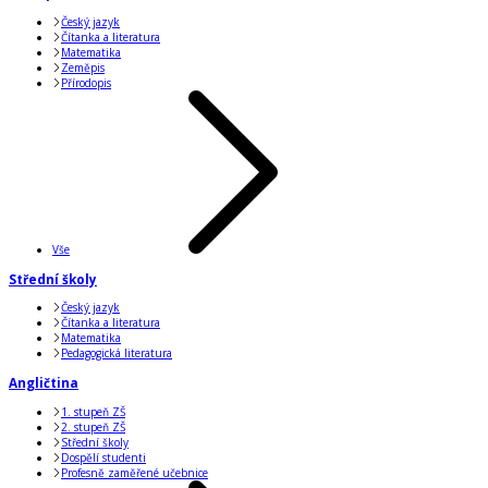
Český jazyk
Čítanka a literatura
Matematika
Zeměpis
Přírodopis
Vše
Střední školy
Český jazyk
Čítanka a literatura
Matematika
Pedagogická literatura
Angličtina
1. stupeň ZŠ
2. stupeň ZŠ
Střední školy
Dospělí studenti
Profesně zaměřené učebnice