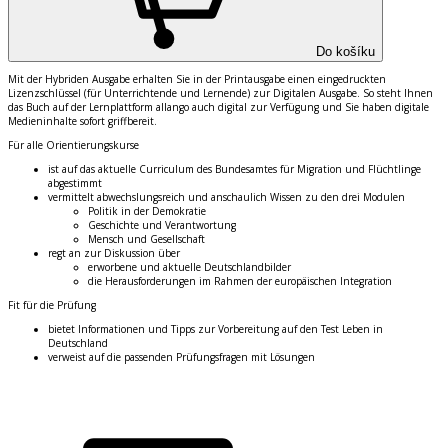
Do košíku
Mit der
Hybriden Ausgabe
erhalten Sie in der Printausgabe einen eingedruckten
Lizenzschl
ü
ssel (f
ü
r Unterrichtende und Lernende) zur Digitalen Ausgabe. So steht Ihnen
das Buch auf der
Lernplattform allango
auch digital zur Verf
ü
gung und Sie haben digitale
Medieninhalte sofort griffbereit.
F
ü
r alle Orientierungskurse
ist auf das aktuelle Curriculum des Bundesamtes f
ü
r Migration und Fl
ü
chtlinge
abgestimmt
vermittelt abwechslungsreich und anschaulich Wissen zu den drei Modulen
Politik in der Demokratie
Geschichte und Verantwortung
Mensch und Gesellschaft
regt an zur Diskussion
ü
ber
erworbene und aktuelle Deutschlandbilder
die Herausforderungen im Rahmen der europ
ä
ischen Integration
Fit f
ü
r die Pr
ü
fung
bietet Informationen und Tipps zur Vorbereitung auf den Test Leben in
Deutschland
verweist auf die passenden Pr
ü
fungsfragen mit L
ö
sungen