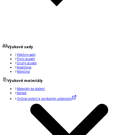
Výukové sady
Všechny sady
První stupeň
Druhý stupeň
Angličtina
Němčina
Výukové materiály
Materiály ke stažení
Kahoot
Online cvičení k jazykovým učebnicím