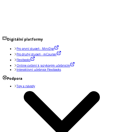
Digitální platformy
Pro první stupeň - MiniDigi
Pro druhý stupeň - mCourser
Flexibooks
Online cvičení k jazykovým učebnicím
Interaktivní učebnice Flexibooks
Podpora
Tipy a návody