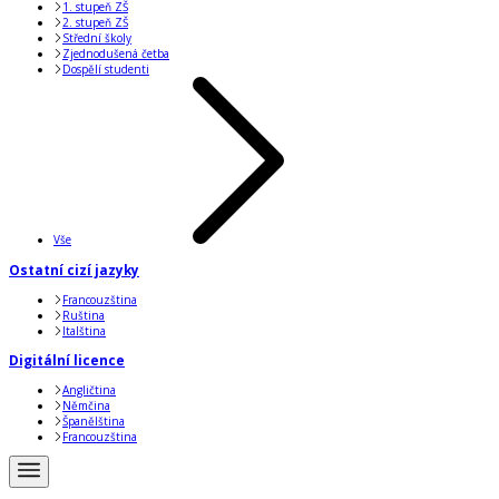
1. stupeň ZŠ
2. stupeň ZŠ
Střední školy
Zjednodušená četba
Dospělí studenti
Vše
Ostatní cizí jazyky
Francouzština
Ruština
Italština
Digitální licence
Angličtina
Němčina
Španělština
Francouzština