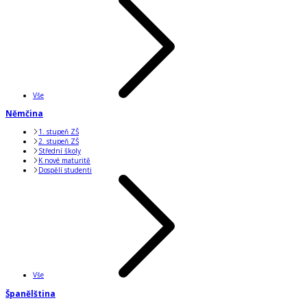
Vše
Němčina
1. stupeň ZŠ
2. stupeň ZŠ
Střední školy
K nové maturitě
Dospělí studenti
Vše
Španělština