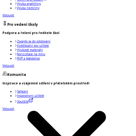
Výuka angličtiny
Výuka němčiny
Vstoupit
Pro vedení školy
Podpora a řešení pro ředitele škol
Zapojte se do pilotování
Vzdělávání pro učitele
Výukové materiály
Konzultace na míru
RVP a legislativa
Vstoupit
Komunita
Inspirace a vzájemné sdílení v přátelském prostředí
Setkání
Inspirativní učitelé
Soutěže
Vstoupit