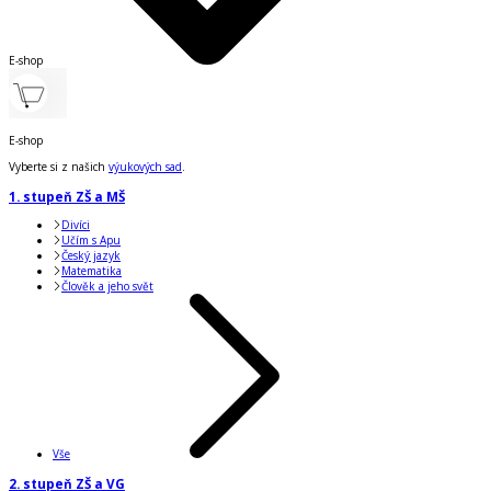
E-shop
E-shop
Vyberte si z našich
výukových sad
.
1. stupeň ZŠ a MŠ
Divíci
Učím s Apu
Český jazyk
Matematika
Člověk a jeho svět
Vše
2. stupeň ZŠ a VG