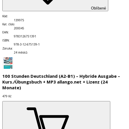
Oblíbené
Kód
:
139975
Kat. číslo
:
200045
EAN
:
9783126751391
ISBN
:
978-3-12-675139-1
Záruka
:
24 měsíců
100 Stunden Deutschland (A2-B1) – Hybride Ausgabe –
Kurs./Übungsbuch + MP3 allango.net + Lizenz (24
Monate)
479 Kč