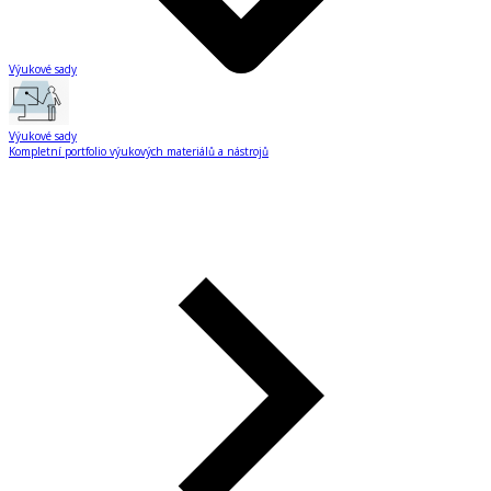
Výukové sady
Výukové sady
Kompletní portfolio výukových materiálů a nástrojů